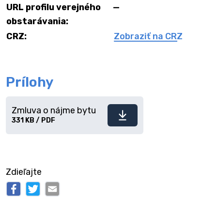
URL profilu verejného
—
obstarávania:
CRZ:
Zobraziť na CRZ
Prílohy
Zmluva o nájme bytu
Stiahnuť
331 KB / PDF
súbor
Zdieľajte