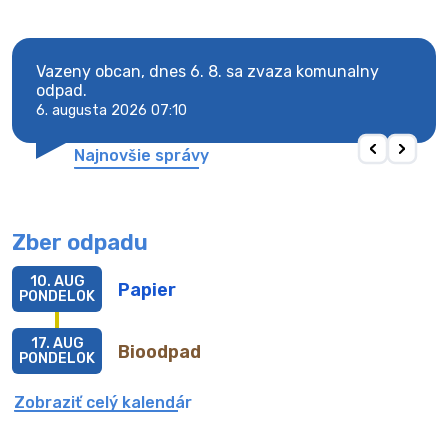
Vazeny obcan, dnes 6. 8. sa zvaza komunalny
Vaze
odpad.
odpa
6. augusta 2026 07:10
6. au
Najnovšie správy
Zber odpadu
10. AUG
Papier
PONDELOK
17. AUG
Bioodpad
PONDELOK
Zobraziť celý kalendár