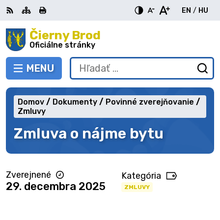
Preskočiť
EN
/
HU
na
Switch
Zme
obsah
Čierny Brod
RSS
Mapa
Tlačiť
Zvýšiť
Zmenšiť
Zväčšiť
languag
jazy
kontrast
veľkosť
veľkosť
Oficiálne stránky
to
na
písma
písma
English
Mag
MENU
PREPNÚŤ
Hľadať:
Od
vy
fo
Domov
Dokumenty
Povinné zverejňovanie
Zmluvy
Zmluva o nájme bytu
Zverejnené
Kategória
29. decembra 2025
ZMLUVY