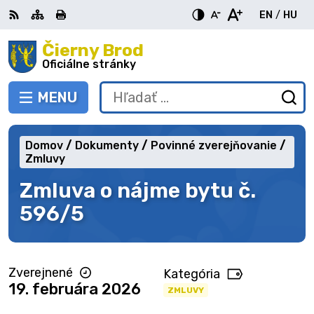
Preskočiť
EN
/
HU
na
Switch
Zme
obsah
Čierny Brod
RSS
Mapa
Tlačiť
Zvýšiť
Zmenšiť
Zväčšiť
languag
jazy
kontrast
veľkosť
veľkosť
Oficiálne stránky
to
na
písma
písma
English
Mag
MENU
PREPNÚŤ
Hľadať:
Od
vy
fo
Domov
Dokumenty
Povinné zverejňovanie
Zmluvy
Zmluva o nájme bytu č.
596/5
Zverejnené
Kategória
19. februára 2026
ZMLUVY