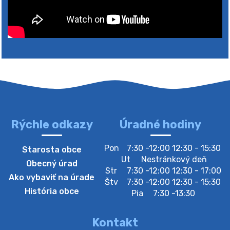
4. augusta 2026 10:05
Zberný dvor-Gyűjtőudvar
Oznamujeme obyvateľom, že v stredu 05. augusta
bude zberný dvor zatvorený. Értesítjük a lakosokat,
hogy szerdán augusztus 05-én a gyűjtőudvar zárva
lesz https://ciernybrod.sk?p=214…
4. augusta 2026 09:57
Rýchle odkazy
Úradné hodiny
Zber separovaného odpadu plastu-
Pon
7:30 -12:00 12:30 - 15:30
Starosta obce
Szeparált műanya…
Ut
Nestránkový deň
Obecný úrad
Oznamujeme obyvateľom, že v stredu 05. augusta
Str
7:30 -12:00 12:30 - 17:00
Ako vybaviť na úrade
prebehne zber separovaného odpadu plastu. Prosíme
Štv
7:30 -12:00 12:30 - 15:30
obyvateľov, aby vrecia s odpadom vyložili pred dom už
História obce
Pia
7:30 -13:30
večer vopred, nakoľko firma F…
4. augusta 2026 09:51
Kontakt