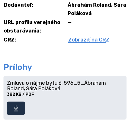
Dodávateľ:
Ábrahám Roland, Sára
Poláková
URL profilu verejného
—
obstarávania:
CRZ:
Zobraziť na CRZ
Prílohy
Zmluva o nájme bytu č. 596_5_Ábrahám
Roland, Sára Poláková
382 KB / PDF
Stiahnuť
súbor