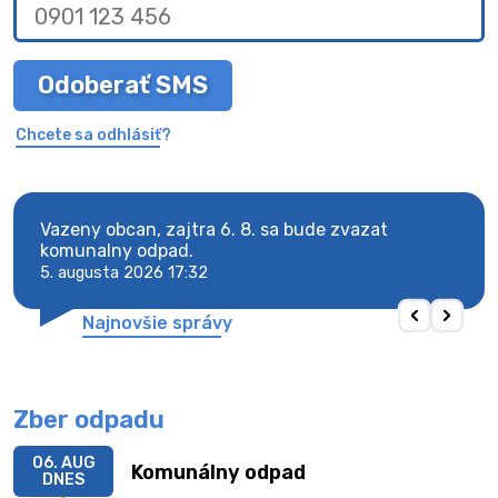
Odoberať SMS
Chcete sa odhlásiť?
vy.
Vazeny obcan, zajtra 6. 8. sa bude zvazat
Vaze
komunalny odpad.
komu
5. augusta 2026 17:32
5. au
Najnovšie správy
Zber odpadu
06. AUG
Komunálny odpad
DNES