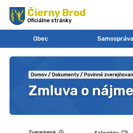
Preskočiť
Čierny Brod
na
obsah
Oficiálne stránky
Obec
Samospráv
Domov
Dokumenty
Povinné zverejňovan
Zmluva o nájme
Zverejnené