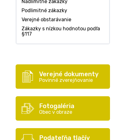
Nadlimitné zákazky
Podlimitné zákazky
Verejné obstarávanie
Zákazky s nízkou hodnotou podľa
§117
Verejné dokumenty
Povinné zverejňovanie
Fotogaléria
Obec v obraze
Podateľňa tlačív