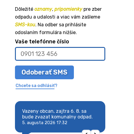
Dôležité
oznamy
,
pripomienky
pre zber
odpadu a udalosti a viac vám zašleme
SMS-kou
. Na odber sa prihlásite
odoslaním formulára nižšie.
Vaše telefónne číslo
Odoberať SMS
Chcete sa odhlásiť?
. sa
Vazeny obcan, zajtra 6. 8. sa
Vazeny obcan, za
bude zvazat komunalny odpad.
bude zvazat ko
5. augusta 2026 17:32
5. augusta 2026 1