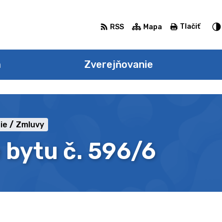
Tlačiť
RSS
Mapa
a
Zverejňovanie
ie
Zmluvy
 bytu č. 596/6