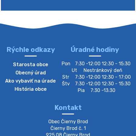
Rýchle odkazy
Úradné hodiny
4. augusta 2026 10:05
Pon
7:30 -12:00 12:30 - 15:30
Starosta obce
Zberný dvor-Gyűjtőudvar
Ut
Nestránkový deň
Obecný úrad
Oznamujeme obyvateľom, že v stredu 05. augusta
Str
7:30 -12:00 12:30 - 17:00
Ako vybaviť na úrade
bude zberný dvor zatvorený. Értesítjük a lakosokat,
Štv
7:30 -12:00 12:30 - 15:30
hogy szerdán augusztus 05-én a gyűjtőudvar zárva
História obce
Pia
7:30 -13:30
lesz https://ciernybrod.sk?p=214…
4. augusta 2026 09:57
Kontakt
Zber separovaného odpadu plastu-
Obec Čierny Brod

Szeparált műanya…
Čierny Brod č. 1

Oznamujeme obyvateľom, že v stredu 05. augusta
925 08 Čierny Brod