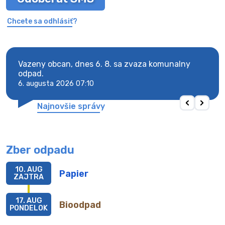
Chcete sa odhlásiť?
Vazeny obcan, dnes 6. 8. sa zvaza komunalny
Vaze
odpad.
odpa
6. augusta 2026 07:10
6. au
Najnovšie správy
Zber odpadu
10. AUG
Papier
ZAJTRA
17. AUG
Bioodpad
PONDELOK