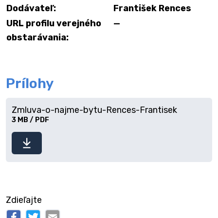
Dodávateľ:
František Rences
URL profilu verejného
—
obstarávania:
Prílohy
Zmluva-o-najme-bytu-Rences-Frantisek
3 MB / PDF
Stiahnuť
súbor
Zdieľajte