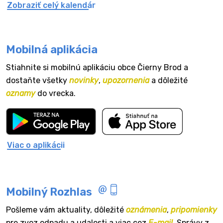
Zobraziť celý kalendár
Mobilná aplikácia
Stiahnite si mobilnú aplikáciu obce Čierny Brod a
dostaňte všetky
novinky
,
upozornenia
a dôležité
oznamy
do vrecka.
Viac o aplikácii
Mobilný Rozhlas
Pošleme vám aktuality, dôležité
oznámenia
,
pripomienky
pre zvoz odpadu a udalosti a viac cez
E-mail
. Správy z