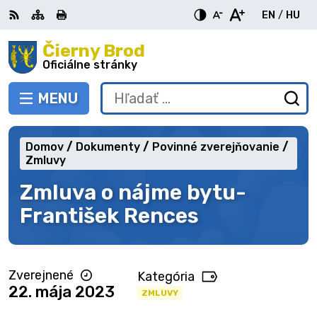
Preskočiť
EN
/
HU
na
Switch
Zme
obsah
Čierny Brod
RSS
Mapa
Tlačiť
Zvýšiť
Zmenšiť
Zväčšiť
languag
jazy
kontrast
veľkosť
veľkosť
Oficiálne stránky
to
na
písma
písma
English
Mag
MENU
PREPNÚŤ
Hľadať:
Od
vy
fo
Domov
Dokumenty
Povinné zverejňovanie
Zmluvy
Zmluva o nájme bytu-
František Rences
Zverejnené
Kategória
22. mája 2023
ZMLUVY