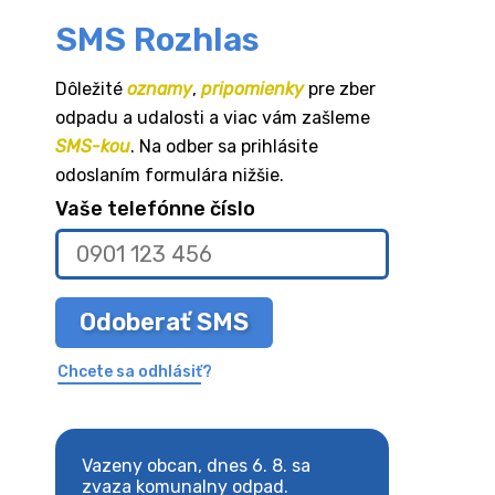
SMS Rozhlas
Dôležité
oznamy
,
pripomienky
pre zber
odpadu a udalosti a viac vám zašleme
SMS-kou
. Na odber sa prihlásite
odoslaním formulára nižšie.
Vaše telefónne číslo
Odoberať SMS
Chcete sa odhlásiť?
8. sa
Vazeny obcan, dnes 6. 8. sa
Vazeny obcan, d
 odpad.
zvaza komunalny odpad.
zvaza komunaln