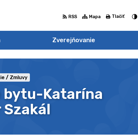
Tlačiť
RSS
Mapa
a
Zverejňovanie
ie
Zmluvy
 bytu-Katarína
 Szakál