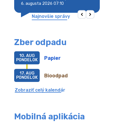
6. augusta 2026 07:10
6. augusta 2026 
Najnovšie správy
Zber odpadu
10. AUG
Papier
PONDELOK
17. AUG
Bioodpad
PONDELOK
Zobraziť celý kalendár
Mobilná aplikácia