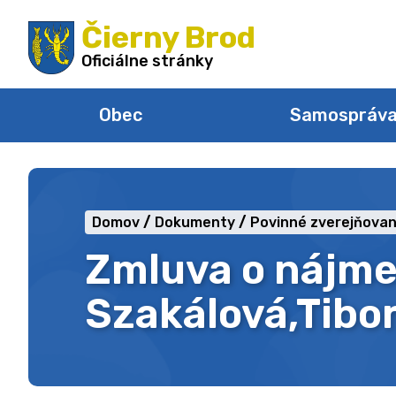
Preskočiť
Čierny Brod
na
obsah
Oficiálne stránky
Obec
Samospráv
Domov
Dokumenty
Povinné zverejňovan
Zmluva o nájme
Szakálová,Tibor