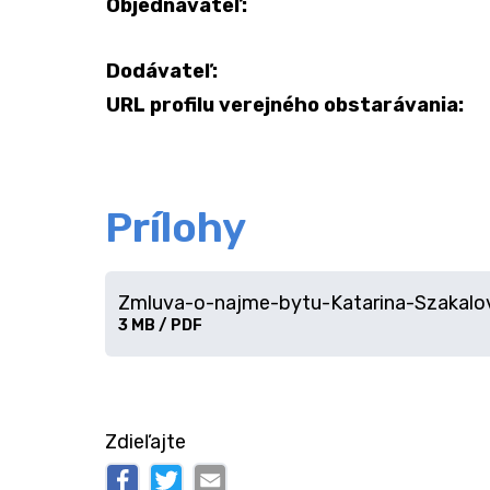
Objednávateľ:
Dodávateľ:
URL profilu verejného obstarávania:
Prílohy
Zmluva-o-najme-bytu-Katarina-Szakalov
Stiahnuť
3 MB / PDF
súbor
Zdieľajte