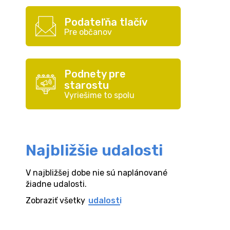
Podateľňa tlačív
Pre občanov
Podnety pre
starostu
Vyriešime to spolu
Najbližšie udalosti
V najbližšej dobe nie sú naplánované
žiadne udalosti.
Zobraziť všetky
udalosti