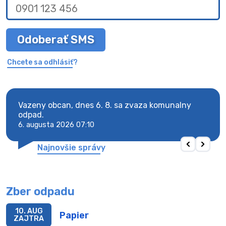
Odoberať SMS
Chcete sa odhlásiť?
Vazeny obcan, dnes 6. 8. sa zvaza komunalny
Vaze
odpad.
odpa
6. augusta 2026 07:10
6. au
Najnovšie správy
Zber odpadu
10. AUG
Papier
ZAJTRA