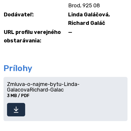
Brod, 925 08
Dodávateľ:
Linda Galáčová,
Richard Galáč
URL profilu verejného
—
obstarávania:
Prílohy
Zmluva-o-najme-bytu-Linda-
GalacovaRichard-Galac
3 MB / PDF
Stiahnuť
súbor