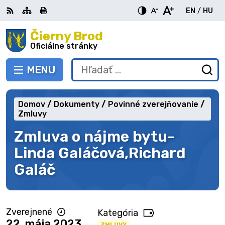
Preskočiť
EN
/
HU
na
Switch
Zme
obsah
Čierny Brod
RSS
Mapa
Tlačiť
Zvýšiť
Zmenšiť
Zväčšiť
languag
jazy
kontrast
veľkosť
veľkosť
Oficiálne stránky
to
na
písma
písma
English
Mag
MENU
PREPNÚŤ
Hľadať:
Od
vy
fo
Domov
Dokumenty
Povinné zverejňovanie
Zmluvy
Zmluva o nájme bytu-
Linda Galáčová,Richard
Galáč
Zverejnené
Kategória
22. mája 2023
ZMLUVY