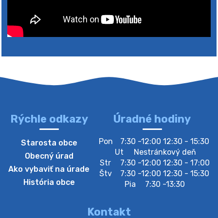
Rýchle odkazy
Úradné hodiny
4. augusta 2026 10:05
Pon
7:30 -12:00 12:30 - 15:30
Starosta obce
Zberný dvor-Gyűjtőudvar
Ut
Nestránkový deň
Obecný úrad
Oznamujeme obyvateľom, že v stredu 05. augusta
Str
7:30 -12:00 12:30 - 17:00
Ako vybaviť na úrade
bude zberný dvor zatvorený. Értesítjük a lakosokat,
Štv
7:30 -12:00 12:30 - 15:30
hogy szerdán augusztus 05-én a gyűjtőudvar zárva
História obce
Pia
7:30 -13:30
lesz https://ciernybrod.sk?p=214…
4. augusta 2026 09:57
Kontakt