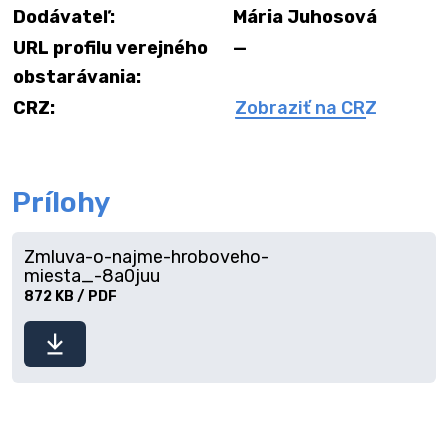
Dodávateľ:
Mária Juhosová
URL profilu verejného
—
obstarávania:
CRZ:
Zobraziť na CRZ
Prílohy
Zmluva-o-najme-hroboveho-
miesta_-8a0juu
872 KB / PDF
Stiahnuť
súbor