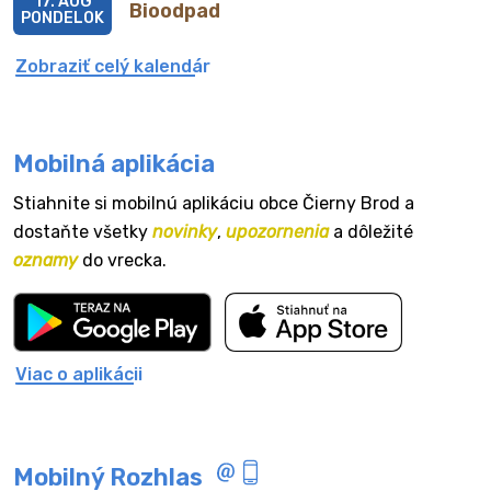
17. AUG
Bioodpad
PONDELOK
Zobraziť celý kalendár
Mobilná aplikácia
Stiahnite si mobilnú aplikáciu obce Čierny Brod a
dostaňte všetky
novinky
,
upozornenia
a dôležité
oznamy
do vrecka.
Viac o aplikácii
Mobilný Rozhlas