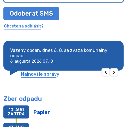
Odoberať SMS
Chcete sa odhlásiť?
Vazeny obcan, dnes 6. 8. sa zvaza komunalny
Vaze
odpad.
odpa
6. augusta 2026 07:10
6. au
Najnovšie správy
Zber odpadu
10. AUG
Papier
ZAJTRA