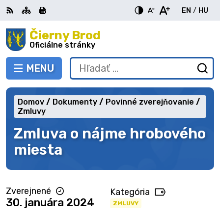
Preskočiť
EN
/
HU
na
Switch
Zme
obsah
Čierny Brod
RSS
Mapa
Tlačiť
Zvýšiť
Zmenšiť
Zväčšiť
languag
jazy
kontrast
veľkosť
veľkosť
Oficiálne stránky
to
na
písma
písma
English
Mag
MENU
PREPNÚŤ
Hľadať:
Od
vy
fo
Domov
Dokumenty
Povinné zverejňovanie
Zmluvy
Zmluva o nájme hrobového
miesta
Zverejnené
Kategória
30. januára 2024
ZMLUVY