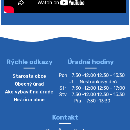
Rýchle odkazy
Úradné hodiny
4. augusta 2026 10:05
Pon
7:30 -12:00 12:30 - 15:30
Starosta obce
Zberný dvor-Gyűjtőudvar
Ut
Nestránkový deň
Obecný úrad
Oznamujeme obyvateľom, že v stredu 05. augusta
Str
7:30 -12:00 12:30 - 17:00
Ako vybaviť na úrade
bude zberný dvor zatvorený. Értesítjük a lakosokat,
Štv
7:30 -12:00 12:30 - 15:30
hogy szerdán augusztus 05-én a gyűjtőudvar zárva
História obce
Pia
7:30 -13:30
lesz https://ciernybrod.sk?p=214…
4. augusta 2026 09:57
Kontakt
Zber separovaného odpadu plastu-