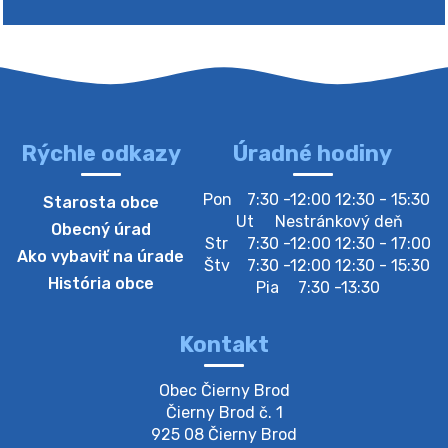
Zberný dvor-Gyűjtőudvar
Oznamujeme obyvateľom, že v stredu 05. augusta
bude zberný dvor zatvorený. Értesítjük a lakosokat,
hogy szerdán augusztus 05-én a gyűjtőudvar zárva
lesz https://ciernybrod.sk?p=214…
4. augusta 2026 09:57
Rýchle odkazy
Úradné hodiny
Zber separovaného odpadu plastu-
Pon
7:30 -12:00 12:30 - 15:30
Starosta obce
Szeparált műanya…
Ut
Nestránkový deň
Obecný úrad
Oznamujeme obyvateľom, že v stredu 05. augusta
Str
7:30 -12:00 12:30 - 17:00
Ako vybaviť na úrade
prebehne zber separovaného odpadu plastu. Prosíme
Štv
7:30 -12:00 12:30 - 15:30
obyvateľov, aby vrecia s odpadom vyložili pred dom už
História obce
Pia
7:30 -13:30
večer vopred, nakoľko firma F…
4. augusta 2026 09:51
Kontakt
Oznámenie o plánovanom prerušení dodávky
Obec Čierny Brod

elektri…
Čierny Brod č. 1

Oznamujeme Vám, že v určitých dňoch bude v
925 08 Čierny Brod
niektorých častiach našej obce plánované prerušenie