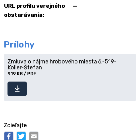
URL profilu verejného
—
obstarávania:
Prílohy
Zmluva o nájme hrobového miesta č.-519-
Koller-Štefan
919 KB / PDF
Stiahnuť
súbor
Zdieľajte