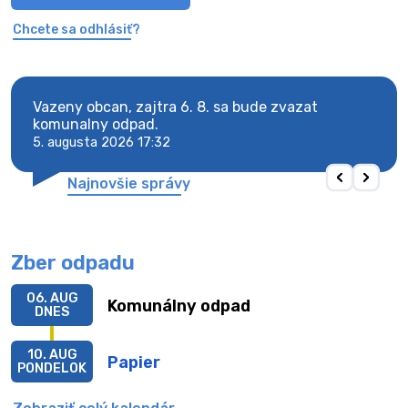
Chcete sa odhlásiť?
vy.
Vazeny obcan, zajtra 6. 8. sa bude zvazat
Vaze
komunalny odpad.
komu
5. augusta 2026 17:32
5. au
Najnovšie správy
Zber odpadu
06. AUG
Komunálny odpad
DNES
10. AUG
Papier
PONDELOK