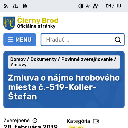
Preskočiť
EN
/
HU
na
Switch
Zme
obsah
Čierny Brod
RSS
Mapa
Tlačiť
Zvýšiť
Zmenšiť
Zväčšiť
languag
jazy
kontrast
veľkosť
veľkosť
Oficiálne stránky
to
na
písma
písma
English
Mag
MENU
PREPNÚŤ
Hľadať:
Od
vy
fo
Domov
Dokumenty
Povinné zverejňovanie
Zmluvy
Zmluva o nájme hrobového
miesta č.-519-Koller-
Štefan
Zverejnené
Kategória
28. februára 2019
ZMLUVY