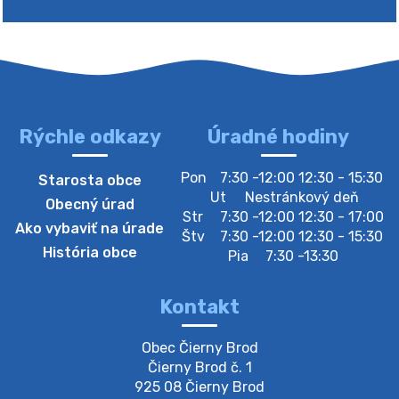
Rýchle odkazy
Úradné hodiny
4. augusta 2026 10:05
Pon
7:30 -12:00 12:30 - 15:30
Starosta obce
Zberný dvor-Gyűjtőudvar
Ut
Nestránkový deň
Obecný úrad
Oznamujeme obyvateľom, že v stredu 05. augusta
Str
7:30 -12:00 12:30 - 17:00
Ako vybaviť na úrade
bude zberný dvor zatvorený. Értesítjük a lakosokat,
Štv
7:30 -12:00 12:30 - 15:30
hogy szerdán augusztus 05-én a gyűjtőudvar zárva
História obce
Pia
7:30 -13:30
lesz https://ciernybrod.sk?p=214…
4. augusta 2026 09:57
Kontakt
Zber separovaného odpadu plastu-
Obec Čierny Brod

Szeparált műanya…
Čierny Brod č. 1

Oznamujeme obyvateľom, že v stredu 05. augusta
925 08 Čierny Brod
prebehne zber separovaného odpadu plastu. Prosíme