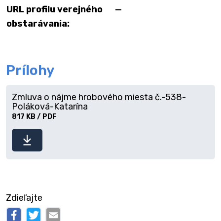
URL profilu verejného
—
obstarávania:
Prílohy
Zmluva o nájme hrobového miesta č.-538-
Poláková-Katarína
817 KB / PDF
Stiahnuť
súbor
Zdieľajte