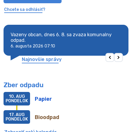
Chcete sa odhlásiť?
Vazeny obcan, dnes 6. 8. sa zvaza komunalny
Vaze
odpad.
odpa
6. augusta 2026 07:10
6. au
Najnovšie správy
Zber odpadu
10. AUG
Papier
PONDELOK
17. AUG
Bioodpad
PONDELOK