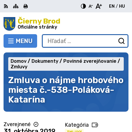
Preskočiť
EN
/
HU
na
Switch
Zme
obsah
Čierny Brod
RSS
Mapa
Tlačiť
Zvýšiť
Zmenšiť
Zväčšiť
languag
jazy
kontrast
veľkosť
veľkosť
Oficiálne stránky
to
na
písma
písma
English
Mag
MENU
PREPNÚŤ
Hľadať:
Od
vy
fo
Domov
Dokumenty
Povinné zverejňovanie
Zmluvy
Zmluva o nájme hrobového
miesta č.-538-Poláková-
Katarína
Zverejnené
Kategória
31. októbra 2019
ZMLUVY