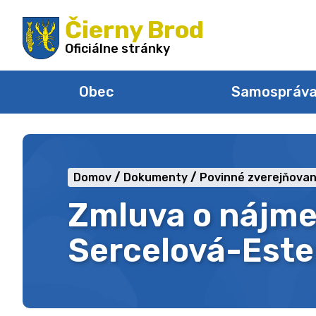
Preskočiť
Čierny Brod
na
obsah
Oficiálne stránky
Obec
Samospráv
Domov
Dokumenty
Povinné zverejňovan
Zmluva o nájme
Sercelová-Este