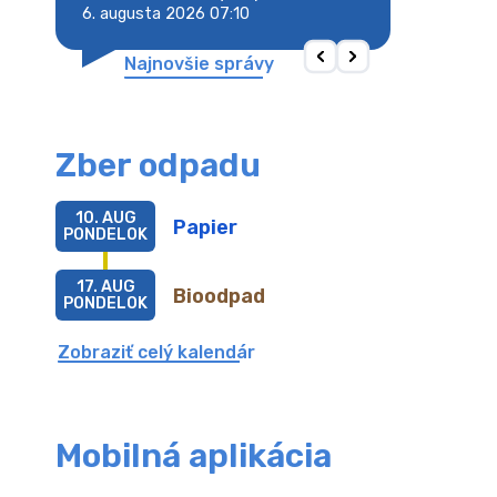
6. augusta 2026 07:10
6. augusta 2026 
Najnovšie správy
Zber odpadu
10. AUG
Papier
PONDELOK
17. AUG
Bioodpad
PONDELOK
Zobraziť celý kalendár
Mobilná aplikácia