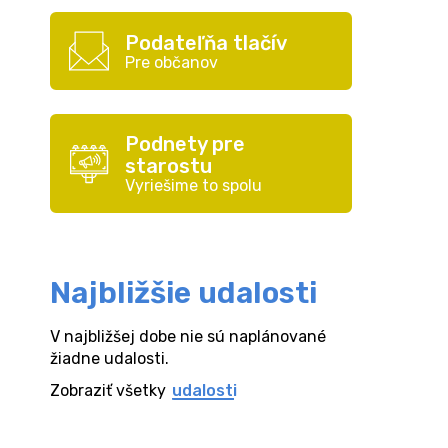
Podateľňa tlačív
Pre občanov
Podnety pre
starostu
Vyriešime to spolu
Najbližšie udalosti
V najbližšej dobe nie sú naplánované
žiadne udalosti.
Zobraziť všetky
udalosti