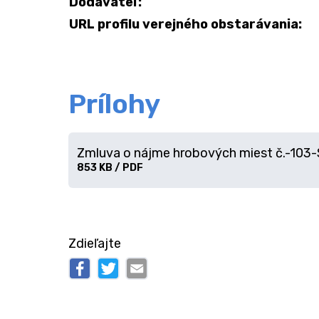
Dodávateľ:
URL profilu verejného obstarávania:
Prílohy
Zmluva o nájme hrobových miest č.-103-
Stiahnuť
853 KB / PDF
súbor
Zdieľajte