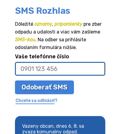
SMS Rozhlas
Dôležité
oznamy
,
pripomienky
pre zber
odpadu a udalosti a viac vám zašleme
SMS-kou
. Na odber sa prihlásite
odoslaním formulára nižšie.
Vaše telefónne číslo
Odoberať SMS
Chcete sa odhlásiť?
8. sa
Vazeny obcan, dnes 6. 8. sa
Vazeny obcan, d
 odpad.
zvaza komunalny odpad.
zvaza komunaln