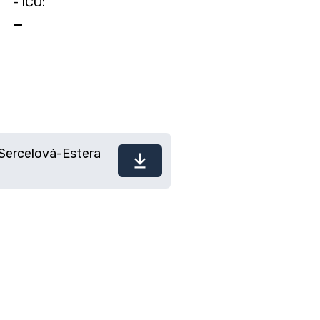
- IČO:
—
Sercelová-Estera