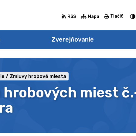
Tlačiť
RSS
Mapa
a
Zverejňovanie
ie
Zmluvy hrobové miesta
 hrobových miest č.
ra