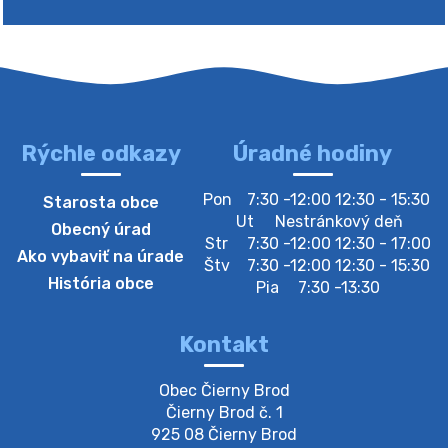
Rýchle odkazy
Úradné hodiny
4. augusta 2026 10:05
Pon
7:30 -12:00 12:30 - 15:30
Starosta obce
Zberný dvor-Gyűjtőudvar
Ut
Nestránkový deň
Obecný úrad
Oznamujeme obyvateľom, že v stredu 05. augusta
Str
7:30 -12:00 12:30 - 17:00
Ako vybaviť na úrade
bude zberný dvor zatvorený. Értesítjük a lakosokat,
Štv
7:30 -12:00 12:30 - 15:30
hogy szerdán augusztus 05-én a gyűjtőudvar zárva
História obce
Pia
7:30 -13:30
lesz https://ciernybrod.sk?p=214…
4. augusta 2026 09:57
Kontakt
Zber separovaného odpadu plastu-
Obec Čierny Brod

Szeparált műanya…
Čierny Brod č. 1

Oznamujeme obyvateľom, že v stredu 05. augusta
925 08 Čierny Brod
prebehne zber separovaného odpadu plastu. Prosíme