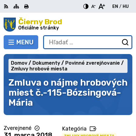
Preskočiť
EN
/
HU
na
Switch
Zme
obsah
Čierny Brod
RSS
Mapa
Tlačiť
Zvýšiť
Zmenšiť
Zväčšiť
languag
jazy
kontrast
veľkosť
veľkosť
Oficiálne stránky
to
na
písma
písma
English
Mag
MENU
PREPNÚŤ
Hľadať:
Od
vy
fo
Domov
Dokumenty
Povinné zverejňovanie
Zmluvy hrobové miesta
Zmluva o nájme hrobových
miest č.-115-Bózsingová-
Mária
Zverejnené
Kategória
31. marca 2018
ZMLUVY HROBOVÉ MIESTA