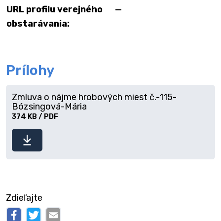
URL profilu verejného
—
obstarávania:
Prílohy
Zmluva o nájme hrobových miest č.-115-
Bózsingová-Mária
374 KB / PDF
Stiahnuť
súbor
Zdieľajte