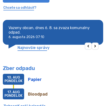
Chcete sa odhlásiť?
Vazeny obcan, dnes 6. 8. sa zvaza komunalny
Vaze
odpad.
odpa
6. augusta 2026 07:10
6. au
Najnovšie správy
Zber odpadu
10. AUG
Papier
PONDELOK
17. AUG
Bioodpad
PONDELOK