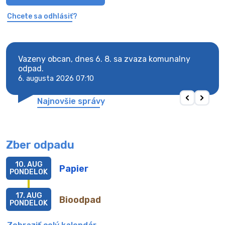
Chcete sa odhlásiť?
Vazeny obcan, dnes 6. 8. sa zvaza komunalny
Vaze
odpad.
odpa
6. augusta 2026 07:10
6. au
Najnovšie správy
Zber odpadu
10. AUG
Papier
PONDELOK
17. AUG
Bioodpad
PONDELOK