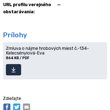
URL profilu verejného
—
obstarávania:
Prílohy
Zmluva o nájme hrobových miest č.-134-
Kelecsényiová-Eva
864 KB / PDF
Stiahnuť
súbor
Zdieľajte