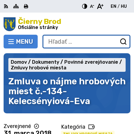
Preskočiť
EN
/
HU
na
Switch
Zme
obsah
Čierny Brod
RSS
Mapa
Tlačiť
Zvýšiť
Zmenšiť
Zväčšiť
languag
jazy
kontrast
veľkosť
veľkosť
Oficiálne stránky
to
na
písma
písma
English
Mag
MENU
PREPNÚŤ
Hľadať:
Od
vy
fo
Domov
Dokumenty
Povinné zverejňovanie
Zmluvy hrobové miesta
Zmluva o nájme hrobových
miest č.-134-
Kelecsényiová-Eva
Zverejnené
Kategória
31. marca 2018
ZMLUVY HROBOVÉ MIESTA