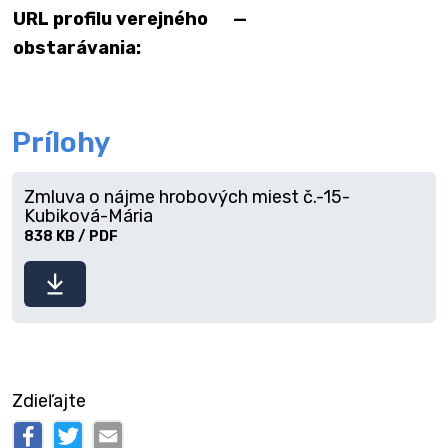
URL profilu verejného
—
obstarávania:
Prílohy
Zmluva o nájme hrobových miest č.-15-
Kubiková-Mária
838 KB / PDF
Stiahnuť
súbor
Zdieľajte