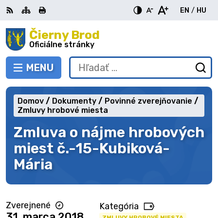
Preskočiť
EN
/
HU
na
Switch
Zme
obsah
Čierny Brod
RSS
Mapa
Tlačiť
Zvýšiť
Zmenšiť
Zväčšiť
languag
jazy
kontrast
veľkosť
veľkosť
Oficiálne stránky
to
na
písma
písma
English
Mag
MENU
PREPNÚŤ
Hľadať:
Od
vy
fo
Domov
Dokumenty
Povinné zverejňovanie
Zmluvy hrobové miesta
Zmluva o nájme hrobových
miest č.-15-Kubiková-
Mária
Zverejnené
Kategória
31. marca 2018
ZMLUVY HROBOVÉ MIESTA