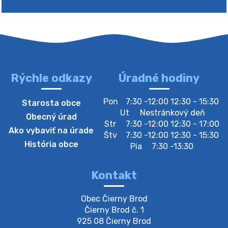
Rýchle odkazy
Úradné hodiny
4. augusta 2026 10:05
Pon
7:30 -12:00 12:30 - 15:30
Starosta obce
Zberný dvor-Gyűjtőudvar
Ut
Nestránkový deň
Obecný úrad
Oznamujeme obyvateľom, že v stredu 05. augusta
Str
7:30 -12:00 12:30 - 17:00
Ako vybaviť na úrade
bude zberný dvor zatvorený. Értesítjük a lakosokat,
Štv
7:30 -12:00 12:30 - 15:30
hogy szerdán augusztus 05-én a gyűjtőudvar zárva
História obce
Pia
7:30 -13:30
lesz https://ciernybrod.sk?p=214…
4. augusta 2026 09:57
Kontakt
Zber separovaného odpadu plastu-
Obec Čierny Brod

Szeparált műanya…
Čierny Brod č. 1

Oznamujeme obyvateľom, že v stredu 05. augusta
925 08 Čierny Brod
prebehne zber separovaného odpadu plastu. Prosíme