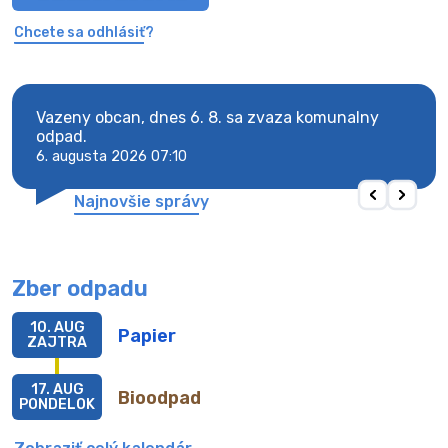
Chcete sa odhlásiť?
Vazeny obcan, dnes 6. 8. sa zvaza komunalny
Vaze
odpad.
odpa
6. augusta 2026 07:10
6. au
Najnovšie správy
Zber odpadu
10. AUG
Papier
ZAJTRA
17. AUG
Bioodpad
PONDELOK