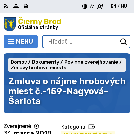
Preskočiť
EN
/
HU
na
Switch
Zme
obsah
Čierny Brod
RSS
Mapa
Tlačiť
Zvýšiť
Zmenšiť
Zväčšiť
languag
jazy
kontrast
veľkosť
veľkosť
Oficiálne stránky
to
na
písma
písma
English
Mag
MENU
PREPNÚŤ
Hľadať:
Od
vy
fo
Domov
Dokumenty
Povinné zverejňovanie
Zmluvy hrobové miesta
Zmluva o nájme hrobových
miest č.-159-Nagyová-
Šarlota
Zverejnené
Kategória
31. marca 2018
ZMLUVY HROBOVÉ MIESTA