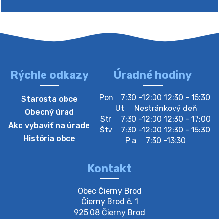
Rýchle odkazy
Úradné hodiny
4. augusta 2026 10:05
Pon
7:30 -12:00 12:30 - 15:30
Starosta obce
Zberný dvor-Gyűjtőudvar
Ut
Nestránkový deň
Obecný úrad
Oznamujeme obyvateľom, že v stredu 05. augusta
Str
7:30 -12:00 12:30 - 17:00
Ako vybaviť na úrade
bude zberný dvor zatvorený. Értesítjük a lakosokat,
Štv
7:30 -12:00 12:30 - 15:30
hogy szerdán augusztus 05-én a gyűjtőudvar zárva
História obce
Pia
7:30 -13:30
lesz https://ciernybrod.sk?p=214…
4. augusta 2026 09:57
Kontakt
Zber separovaného odpadu plastu-
Obec Čierny Brod

Szeparált műanya…
Čierny Brod č. 1

Oznamujeme obyvateľom, že v stredu 05. augusta
925 08 Čierny Brod
prebehne zber separovaného odpadu plastu. Prosíme