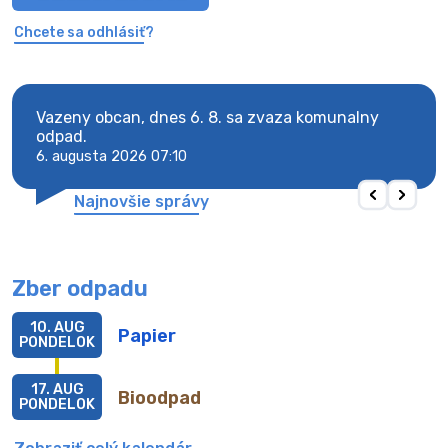
Chcete sa odhlásiť?
Vazeny obcan, dnes 6. 8. sa zvaza komunalny
Vaze
odpad.
odpa
6. augusta 2026 07:10
6. au
Najnovšie správy
Zber odpadu
10. AUG
Papier
PONDELOK
17. AUG
Bioodpad
PONDELOK