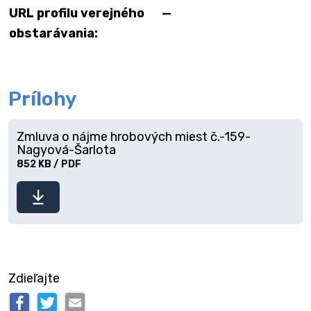
URL profilu verejného
—
obstarávania:
Prílohy
Zmluva o nájme hrobových miest č.-159-
Nagyová-Šarlota
852 KB / PDF
Stiahnuť
súbor
Zdieľajte