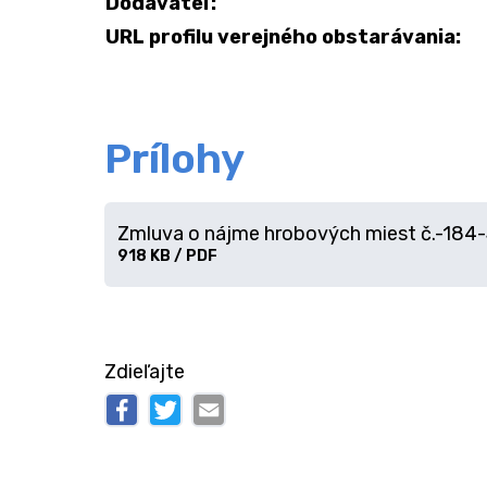
Dodávateľ:
URL profilu verejného obstarávania:
Prílohy
Zmluva o nájme hrobových miest č.-184
Stiahnuť
918 KB / PDF
súbor
Zdieľajte