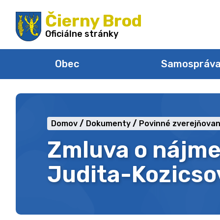
Preskočiť
Čierny Brod
na
obsah
Oficiálne stránky
Obec
Samospráv
Domov
Dokumenty
Povinné zverejňovan
Zmluva o nájme
Judita-Kozicso