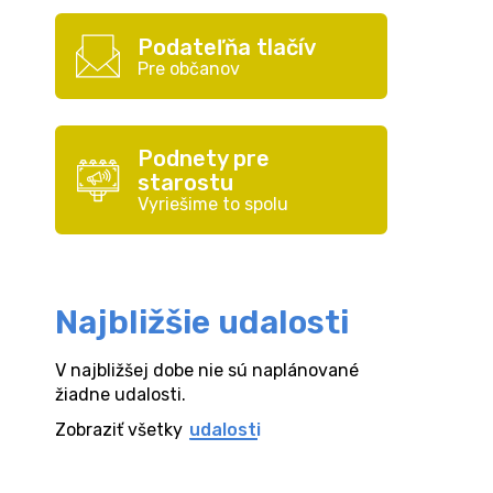
Podateľňa tlačív
Pre občanov
Podnety pre
starostu
Vyriešime to spolu
Najbližšie udalosti
V najbližšej dobe nie sú naplánované
žiadne udalosti.
Zobraziť všetky
udalosti