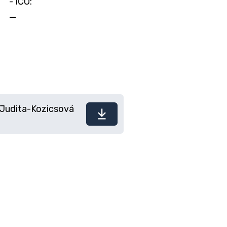
- IČO:
—
-Judita-Kozicsová