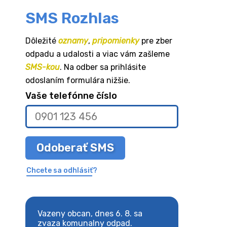
SMS Rozhlas
Dôležité
oznamy
,
pripomienky
pre zber
odpadu a udalosti a viac vám zašleme
SMS-kou
. Na odber sa prihlásite
odoslaním formulára nižšie.
Vaše telefónne číslo
Odoberať SMS
Chcete sa odhlásiť?
8. sa
Vazeny obcan, dnes 6. 8. sa
Vazeny obcan, d
 odpad.
zvaza komunalny odpad.
zvaza komunaln