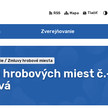
Tlačiť
RSS
Mapa
a
Zverejňovanie
ie
Zmluvy hrobové miesta
 hrobových miest č.
vá