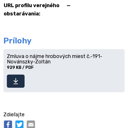
URL profilu verejného
—
obstarávania:
Prílohy
Zmluva o nájme hrobových miest č.-191-
Novánszky-Zoltán
929 KB / PDF
Stiahnuť
súbor
Zdieľajte