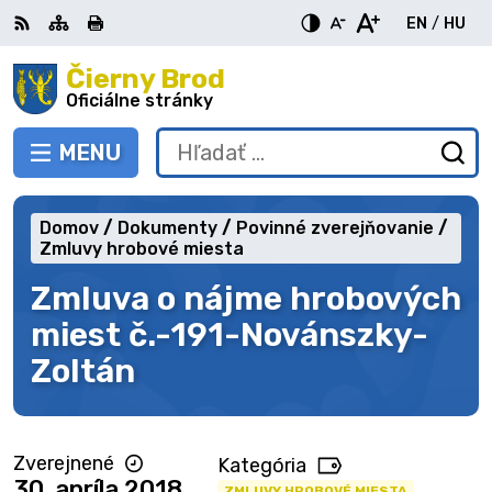
Preskočiť
EN
/
HU
na
Switch
Zme
obsah
Čierny Brod
RSS
Mapa
Tlačiť
Zvýšiť
Zmenšiť
Zväčšiť
languag
jazy
kontrast
veľkosť
veľkosť
Oficiálne stránky
to
na
písma
písma
English
Mag
MENU
PREPNÚŤ
Hľadať:
Od
vy
fo
Domov
Dokumenty
Povinné zverejňovanie
Zmluvy hrobové miesta
Zmluva o nájme hrobových
miest č.-191-Novánszky-
Zoltán
Zverejnené
Kategória
30. apríla 2018
ZMLUVY HROBOVÉ MIESTA