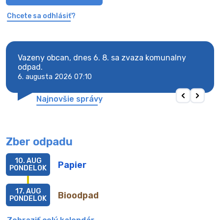
Chcete sa odhlásiť?
Vazeny obcan, dnes 6. 8. sa zvaza komunalny
Vaze
odpad.
odpa
6. augusta 2026 07:10
6. au
Najnovšie správy
Zber odpadu
10. AUG
Papier
PONDELOK
17. AUG
Bioodpad
PONDELOK