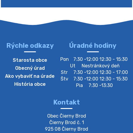
Rýchle odkazy
Úradné hodiny
4. augusta 2026 10:05
Pon
7:30 -12:00 12:30 - 15:30
Starosta obce
Zberný dvor-Gyűjtőudvar
Ut
Nestránkový deň
Obecný úrad
Oznamujeme obyvateľom, že v stredu 05. augusta
Str
7:30 -12:00 12:30 - 17:00
Ako vybaviť na úrade
bude zberný dvor zatvorený. Értesítjük a lakosokat,
Štv
7:30 -12:00 12:30 - 15:30
hogy szerdán augusztus 05-én a gyűjtőudvar zárva
História obce
Pia
7:30 -13:30
lesz https://ciernybrod.sk?p=214…
4. augusta 2026 09:57
Kontakt
Zber separovaného odpadu plastu-
Obec Čierny Brod

Szeparált műanya…
Čierny Brod č. 1

Oznamujeme obyvateľom, že v stredu 05. augusta
925 08 Čierny Brod
prebehne zber separovaného odpadu plastu. Prosíme