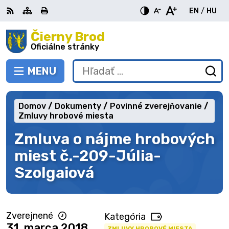
Preskočiť
EN
/
HU
na
Switch
Zme
obsah
Čierny Brod
RSS
Mapa
Tlačiť
Zvýšiť
Zmenšiť
Zväčšiť
languag
jazy
kontrast
veľkosť
veľkosť
Oficiálne stránky
to
na
písma
písma
English
Mag
MENU
PREPNÚŤ
Hľadať:
Od
vy
fo
Domov
Dokumenty
Povinné zverejňovanie
Zmluvy hrobové miesta
Zmluva o nájme hrobových
miest č.-209-Júlia-
Szolgaiová
Zverejnené
Kategória
31. marca 2018
ZMLUVY HROBOVÉ MIESTA