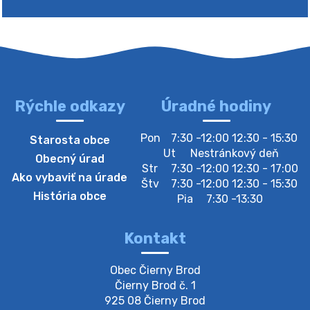
Rýchle odkazy
Úradné hodiny
4. augusta 2026 10:05
Pon
7:30 -12:00 12:30 - 15:30
Starosta obce
Zberný dvor-Gyűjtőudvar
Ut
Nestránkový deň
Obecný úrad
Oznamujeme obyvateľom, že v stredu 05. augusta
Str
7:30 -12:00 12:30 - 17:00
Ako vybaviť na úrade
bude zberný dvor zatvorený. Értesítjük a lakosokat,
Štv
7:30 -12:00 12:30 - 15:30
hogy szerdán augusztus 05-én a gyűjtőudvar zárva
História obce
Pia
7:30 -13:30
lesz https://ciernybrod.sk?p=214…
4. augusta 2026 09:57
Kontakt
Zber separovaného odpadu plastu-
Obec Čierny Brod

Szeparált műanya…
Čierny Brod č. 1

Oznamujeme obyvateľom, že v stredu 05. augusta
925 08 Čierny Brod
prebehne zber separovaného odpadu plastu. Prosíme