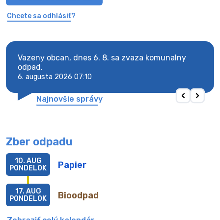
Chcete sa odhlásiť?
Vazeny obcan, dnes 6. 8. sa zvaza komunalny
Vaze
odpad.
odpa
6. augusta 2026 07:10
6. au
Najnovšie správy
Zber odpadu
10. AUG
Papier
PONDELOK
17. AUG
Bioodpad
PONDELOK