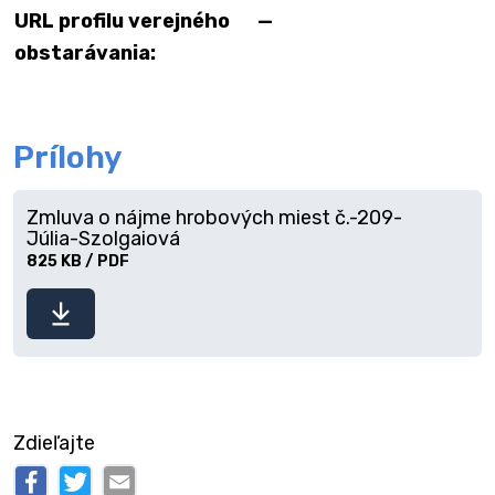
URL profilu verejného
—
obstarávania:
Prílohy
Zmluva o nájme hrobových miest č.-209-
Júlia-Szolgaiová
825 KB / PDF
Stiahnuť
súbor
Zdieľajte