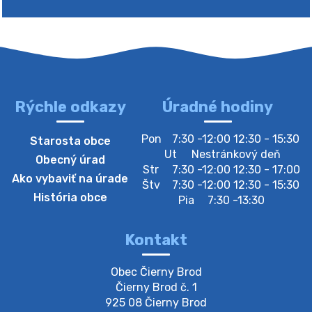
Zberný dvor-Gyűjtőudvar
Oznamujeme obyvateľom, že v stredu 05. augusta
bude zberný dvor zatvorený. Értesítjük a lakosokat,
hogy szerdán augusztus 05-én a gyűjtőudvar zárva
lesz https://ciernybrod.sk?p=214…
4. augusta 2026 09:57
Rýchle odkazy
Úradné hodiny
Zber separovaného odpadu plastu-
Pon
7:30 -12:00 12:30 - 15:30
Starosta obce
Szeparált műanya…
Ut
Nestránkový deň
Obecný úrad
Oznamujeme obyvateľom, že v stredu 05. augusta
Str
7:30 -12:00 12:30 - 17:00
Ako vybaviť na úrade
prebehne zber separovaného odpadu plastu. Prosíme
Štv
7:30 -12:00 12:30 - 15:30
obyvateľov, aby vrecia s odpadom vyložili pred dom už
História obce
Pia
7:30 -13:30
večer vopred, nakoľko firma F…
4. augusta 2026 09:51
Kontakt
Oznámenie o plánovanom prerušení dodávky
Obec Čierny Brod

elektri…
Čierny Brod č. 1

Oznamujeme Vám, že v určitých dňoch bude v
925 08 Čierny Brod
niektorých častiach našej obce plánované prerušenie