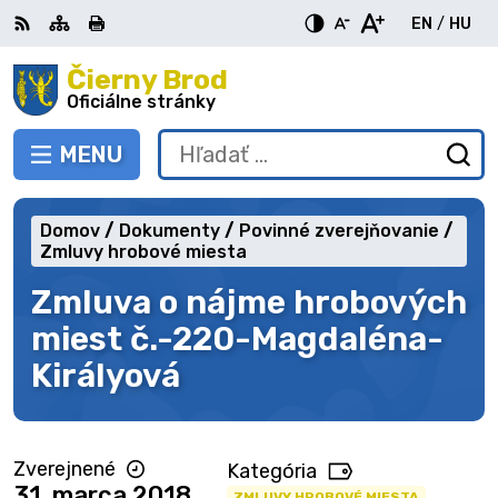
Preskočiť
EN
/
HU
na
Switch
Zme
obsah
Čierny Brod
RSS
Mapa
Tlačiť
Zvýšiť
Zmenšiť
Zväčšiť
languag
jazy
kontrast
veľkosť
veľkosť
Oficiálne stránky
to
na
písma
písma
English
Mag
MENU
PREPNÚŤ
Hľadať:
Od
vy
fo
Domov
Dokumenty
Povinné zverejňovanie
Zmluvy hrobové miesta
Zmluva o nájme hrobových
miest č.-220-Magdaléna-
Királyová
Zverejnené
Kategória
31. marca 2018
ZMLUVY HROBOVÉ MIESTA