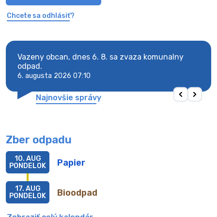
Chcete sa odhlásiť?
Vazeny obcan, dnes 6. 8. sa zvaza komunalny
Vaze
odpad.
odpa
6. augusta 2026 07:10
6. au
Najnovšie správy
Zber odpadu
10. AUG
Papier
PONDELOK
17. AUG
Bioodpad
PONDELOK