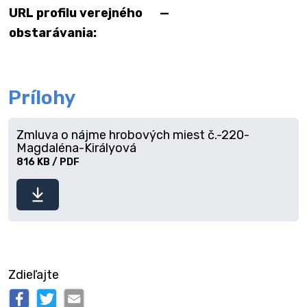
URL profilu verejného
—
obstarávania:
Prílohy
Zmluva o nájme hrobových miest č.-220-
Magdaléna-Királyová
816 KB / PDF
Stiahnuť
súbor
Zdieľajte