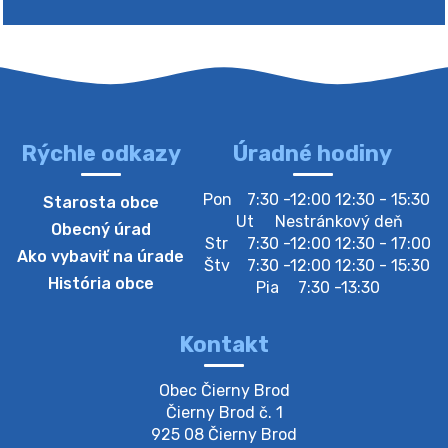
Rýchle odkazy
Úradné hodiny
4. augusta 2026 10:05
Pon
7:30 -12:00 12:30 - 15:30
Starosta obce
Zberný dvor-Gyűjtőudvar
Ut
Nestránkový deň
Obecný úrad
Oznamujeme obyvateľom, že v stredu 05. augusta
Str
7:30 -12:00 12:30 - 17:00
Ako vybaviť na úrade
bude zberný dvor zatvorený. Értesítjük a lakosokat,
Štv
7:30 -12:00 12:30 - 15:30
hogy szerdán augusztus 05-én a gyűjtőudvar zárva
História obce
Pia
7:30 -13:30
lesz https://ciernybrod.sk?p=214…
4. augusta 2026 09:57
Kontakt
Zber separovaného odpadu plastu-
Obec Čierny Brod

Szeparált műanya…
Čierny Brod č. 1

Oznamujeme obyvateľom, že v stredu 05. augusta
925 08 Čierny Brod
prebehne zber separovaného odpadu plastu. Prosíme