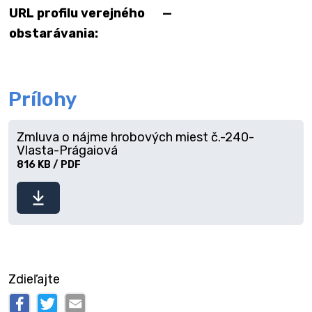
URL profilu verejného
—
obstarávania:
Prílohy
Zmluva o nájme hrobových miest č.-240-
Vlasta-Prágaiová
816 KB / PDF
Stiahnuť
súbor
Zdieľajte