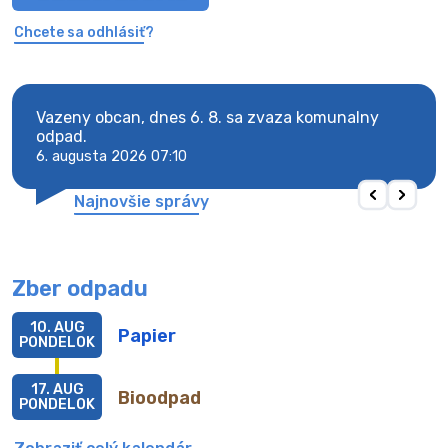
Chcete sa odhlásiť?
Vazeny obcan, dnes 6. 8. sa zvaza komunalny
Vaze
odpad.
odpa
6. augusta 2026 07:10
6. au
Najnovšie správy
Zber odpadu
10. AUG
Papier
PONDELOK
17. AUG
Bioodpad
PONDELOK