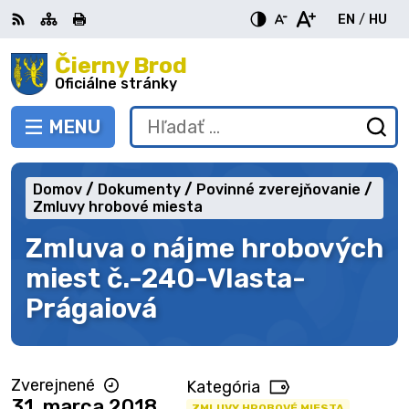
Preskočiť
EN
/
HU
na
Switch
Zme
obsah
Čierny Brod
RSS
Mapa
Tlačiť
Zvýšiť
Zmenšiť
Zväčšiť
languag
jazy
kontrast
veľkosť
veľkosť
Oficiálne stránky
to
na
písma
písma
English
Mag
MENU
PREPNÚŤ
Hľadať:
Od
vy
fo
Domov
Dokumenty
Povinné zverejňovanie
Zmluvy hrobové miesta
Zmluva o nájme hrobových
miest č.-240-Vlasta-
Prágaiová
Zverejnené
Kategória
31. marca 2018
ZMLUVY HROBOVÉ MIESTA