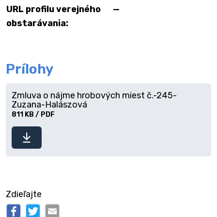
URL profilu verejného
—
obstarávania:
Prílohy
Zmluva o nájme hrobových miest č.-245-
Zuzana-Halászová
811 KB / PDF
Stiahnuť
súbor
Zdieľajte