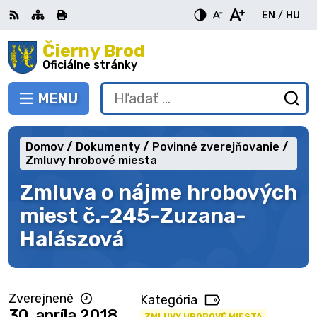
Preskočiť
EN
/
HU
na
Switch
Zme
obsah
Čierny Brod
RSS
Mapa
Tlačiť
Zvýšiť
Zmenšiť
Zväčšiť
languag
jazy
kontrast
veľkosť
veľkosť
Oficiálne stránky
to
na
písma
písma
English
Mag
MENU
PREPNÚŤ
Hľadať:
Od
vy
fo
Domov
Dokumenty
Povinné zverejňovanie
Zmluvy hrobové miesta
Zmluva o nájme hrobových
miest č.-245-Zuzana-
Halászová
Zverejnené
Kategória
30. apríla 2018
ZMLUVY HROBOVÉ MIESTA