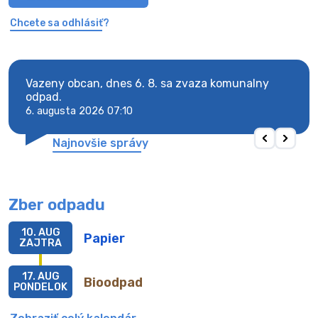
Chcete sa odhlásiť?
Vazeny obcan, dnes 6. 8. sa zvaza komunalny
Vaze
odpad.
odpa
6. augusta 2026 07:10
6. au
Najnovšie správy
Zber odpadu
10. AUG
Papier
ZAJTRA
17. AUG
Bioodpad
PONDELOK