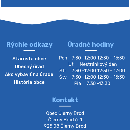
Rýchle odkazy
Úradné hodiny
4. augusta 2026 10:05
Pon
7:30 -12:00 12:30 - 15:30
Starosta obce
Zberný dvor-Gyűjtőudvar
Ut
Nestránkový deň
Obecný úrad
Oznamujeme obyvateľom, že v stredu 05. augusta
Str
7:30 -12:00 12:30 - 17:00
Ako vybaviť na úrade
bude zberný dvor zatvorený. Értesítjük a lakosokat,
Štv
7:30 -12:00 12:30 - 15:30
hogy szerdán augusztus 05-én a gyűjtőudvar zárva
História obce
Pia
7:30 -13:30
lesz https://ciernybrod.sk?p=214…
4. augusta 2026 09:57
Kontakt
Zber separovaného odpadu plastu-
Obec Čierny Brod

Szeparált műanya…
Čierny Brod č. 1

Oznamujeme obyvateľom, že v stredu 05. augusta
925 08 Čierny Brod
prebehne zber separovaného odpadu plastu. Prosíme