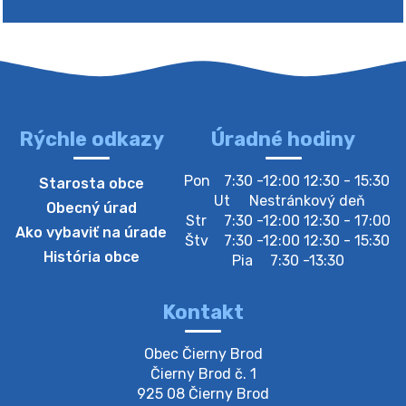
Rýchle odkazy
Úradné hodiny
4. augusta 2026 10:05
Pon
7:30 -12:00 12:30 - 15:30
Starosta obce
Zberný dvor-Gyűjtőudvar
Ut
Nestránkový deň
Obecný úrad
Oznamujeme obyvateľom, že v stredu 05. augusta
Str
7:30 -12:00 12:30 - 17:00
Ako vybaviť na úrade
bude zberný dvor zatvorený. Értesítjük a lakosokat,
Štv
7:30 -12:00 12:30 - 15:30
hogy szerdán augusztus 05-én a gyűjtőudvar zárva
História obce
Pia
7:30 -13:30
lesz https://ciernybrod.sk?p=214…
4. augusta 2026 09:57
Kontakt
Zber separovaného odpadu plastu-
Obec Čierny Brod

Szeparált műanya…
Čierny Brod č. 1

Oznamujeme obyvateľom, že v stredu 05. augusta
925 08 Čierny Brod
prebehne zber separovaného odpadu plastu. Prosíme