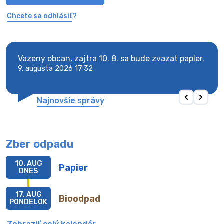
Chcete sa odhlásiť?
Vazeny obcan, zajtra 10. 8. sa bude zvazat papier.
Vaze
9. augusta 2026 17:32
9. au
Najnovšie správy
Zber odpadu
10. AUG
Papier
DNES
17. AUG
Bioodpad
PONDELOK