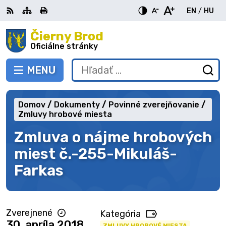
Preskočiť
EN
/
HU
na
Switch
Zme
obsah
Čierny Brod
RSS
Mapa
Tlačiť
Zvýšiť
Zmenšiť
Zväčšiť
languag
jazy
kontrast
veľkosť
veľkosť
Oficiálne stránky
to
na
písma
písma
English
Mag
MENU
PREPNÚŤ
Hľadať:
Od
vy
fo
Domov
Dokumenty
Povinné zverejňovanie
Zmluvy hrobové miesta
Zmluva o nájme hrobových
miest č.-255-Mikuláš-
Farkas
Zverejnené
Kategória
30. apríla 2018
ZMLUVY HROBOVÉ MIESTA