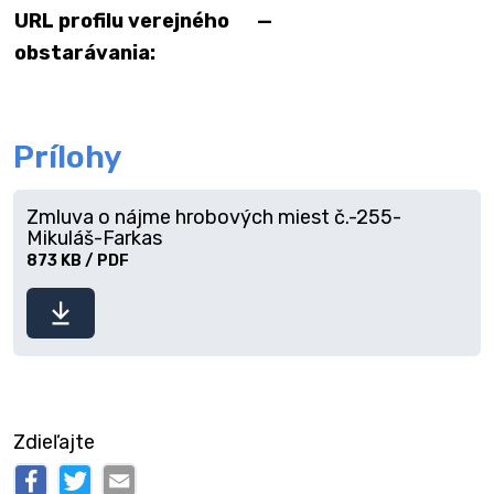
URL profilu verejného
—
obstarávania:
Prílohy
Zmluva o nájme hrobových miest č.-255-
Mikuláš-Farkas
873 KB / PDF
Stiahnuť
súbor
Zdieľajte