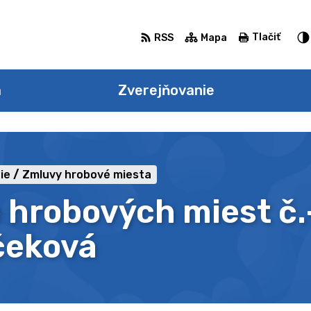
Tlačiť
RSS
Mapa
a
Zverejňovanie
ie
Zmluvy hrobové miesta
 hrobových miest č
čeková