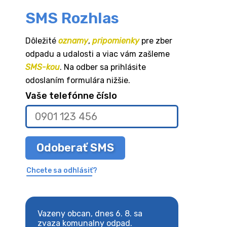
SMS Rozhlas
Dôležité
oznamy
,
pripomienky
pre zber
odpadu a udalosti a viac vám zašleme
SMS-kou
. Na odber sa prihlásite
odoslaním formulára nižšie.
Vaše telefónne číslo
Odoberať SMS
Chcete sa odhlásiť?
8. sa
Vazeny obcan, dnes 6. 8. sa
Vazeny obcan, d
 odpad.
zvaza komunalny odpad.
zvaza komunaln