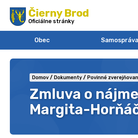
Preskočiť
Čierny Brod
na
obsah
Oficiálne stránky
Obec
Samospráv
Domov
Dokumenty
Povinné zverejňovan
Zmluva o nájme
Margita-Horňá