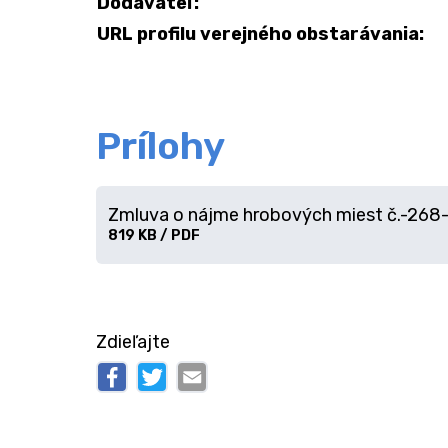
Dodávateľ:
URL profilu verejného obstarávania:
Prílohy
Zmluva o nájme hrobových miest č.-26
Stiahnuť
819 KB / PDF
súbor
Zdieľajte