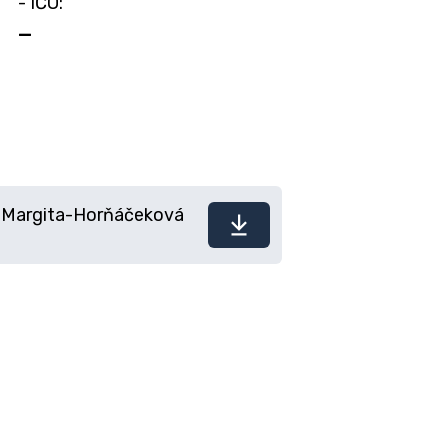
- IČO:
—
8-Margita-Horňáčeková