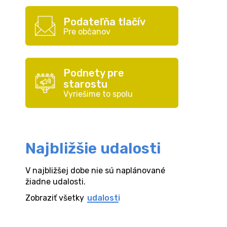
Podateľňa tlačív
Pre občanov
Podnety pre
starostu
Vyriešime to spolu
Najbližšie udalosti
V najbližšej dobe nie sú naplánované
žiadne udalosti.
Zobraziť všetky
udalosti