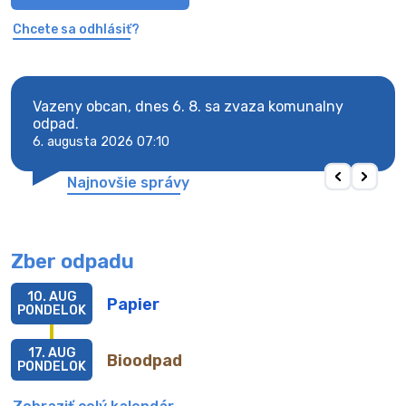
Chcete sa odhlásiť?
Vazeny obcan, dnes 6. 8. sa zvaza komunalny
Vaze
odpad.
odpa
6. augusta 2026 07:10
6. au
Najnovšie správy
Zber odpadu
10. AUG
Papier
PONDELOK
17. AUG
Bioodpad
PONDELOK