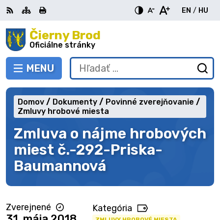
Preskočiť
EN
/
HU
na
Switch
Zme
obsah
Čierny Brod
RSS
Mapa
Tlačiť
Zvýšiť
Zmenšiť
Zväčšiť
languag
jazy
kontrast
veľkosť
veľkosť
Oficiálne stránky
to
na
písma
písma
English
Mag
MENU
PREPNÚŤ
Hľadať:
Od
vy
fo
Domov
Dokumenty
Povinné zverejňovanie
Zmluvy hrobové miesta
Zmluva o nájme hrobových
miest č.-292-Priska-
Baumannová
Zverejnené
Kategória
31. mája 2018
ZMLUVY HROBOVÉ MIESTA