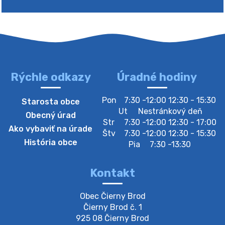
Rýchle odkazy
Úradné hodiny
4. augusta 2026 10:05
Pon
7:30 -12:00 12:30 - 15:30
Starosta obce
Zberný dvor-Gyűjtőudvar
Ut
Nestránkový deň
Obecný úrad
Oznamujeme obyvateľom, že v stredu 05. augusta
Str
7:30 -12:00 12:30 - 17:00
Ako vybaviť na úrade
bude zberný dvor zatvorený. Értesítjük a lakosokat,
Štv
7:30 -12:00 12:30 - 15:30
hogy szerdán augusztus 05-én a gyűjtőudvar zárva
História obce
Pia
7:30 -13:30
lesz https://ciernybrod.sk?p=214…
4. augusta 2026 09:57
Kontakt
Zber separovaného odpadu plastu-
Obec Čierny Brod

Szeparált műanya…
Čierny Brod č. 1

Oznamujeme obyvateľom, že v stredu 05. augusta
925 08 Čierny Brod
prebehne zber separovaného odpadu plastu. Prosíme