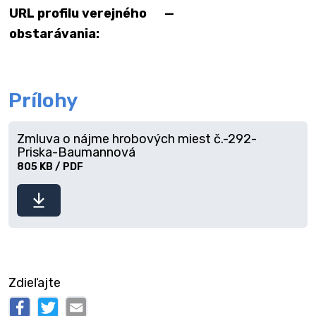
URL profilu verejného
—
obstarávania:
Prílohy
Zmluva o nájme hrobových miest č.-292-
Priska-Baumannová
805 KB / PDF
Stiahnuť
súbor
Zdieľajte