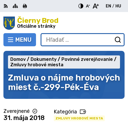
Preskočiť
EN
/
HU
na
Switch
Zme
obsah
Čierny Brod
RSS
Mapa
Tlačiť
Zvýšiť
Zmenšiť
Zväčšiť
languag
jazy
kontrast
veľkosť
veľkosť
Oficiálne stránky
to
na
písma
písma
English
Mag
MENU
PREPNÚŤ
Hľadať:
Od
vy
fo
Domov
Dokumenty
Povinné zverejňovanie
Zmluvy hrobové miesta
Zmluva o nájme hrobových
miest č.-299-Pék-Éva
Zverejnené
Kategória
31. mája 2018
ZMLUVY HROBOVÉ MIESTA