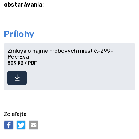
obstarávania:
Prílohy
Zmluva o nájme hrobových miest č.-299-
Pék-Éva
809 KB / PDF
Stiahnuť
súbor
Zdieľajte