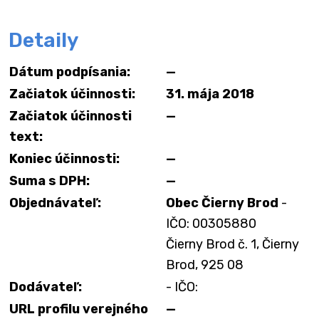
Detaily
Dátum podpísania:
—
Začiatok účinnosti:
31. mája 2018
Začiatok účinnosti
—
text:
Koniec účinnosti:
—
Suma s DPH:
—
Objednávateľ:
Obec Čierny Brod
-
IČO: 00305880
Čierny Brod č. 1, Čierny
Brod, 925 08
Dodávateľ:
- IČO:
URL profilu verejného
—