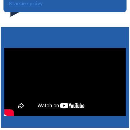
Staršie správy
4. augusta 2026 10:05
Zberný dvor-Gyűjtőudvar