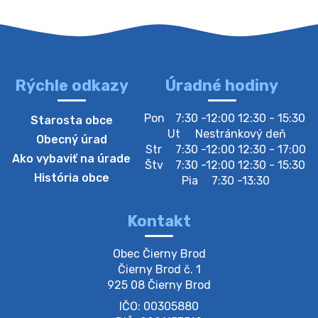
Oznamujeme obyvateľom, že v stredu 05. augusta
bude zberný dvor zatvorený. Értesítjük a lakosokat,
hogy szerdán augusztus 05-én a gyűjtőudvar zárva
lesz https://ciernybrod.sk?p=214…
4. augusta 2026 09:57
Rýchle odkazy
Úradné hodiny
Zber separovaného odpadu plastu-
Pon
7:30 -12:00 12:30 - 15:30
Starosta obce
Szeparált műanya…
Ut
Nestránkový deň
Obecný úrad
Oznamujeme obyvateľom, že v stredu 05. augusta
Str
7:30 -12:00 12:30 - 17:00
Ako vybaviť na úrade
prebehne zber separovaného odpadu plastu. Prosíme
Štv
7:30 -12:00 12:30 - 15:30
obyvateľov, aby vrecia s odpadom vyložili pred dom už
História obce
Pia
7:30 -13:30
večer vopred, nakoľko firma F…
4. augusta 2026 09:51
Kontakt
Oznámenie o plánovanom prerušení dodávky
Obec Čierny Brod

elektri…
Čierny Brod č. 1

Oznamujeme Vám, že v určitých dňoch bude v
925 08 Čierny Brod
niektorých častiach našej obce plánované prerušenie
IČO: 00305880
distribúcie elektrickej energie. Podrobné informácie o