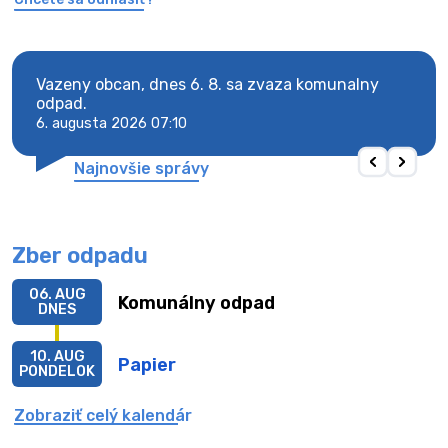
Vazeny obcan, dnes 6. 8. sa zvaza komunalny
Vaze
odpad.
odpa
6. augusta 2026 07:10
6. au
Najnovšie správy
Zber odpadu
06. AUG
Komunálny odpad
DNES
10. AUG
Papier
PONDELOK
Zobraziť celý kalendár