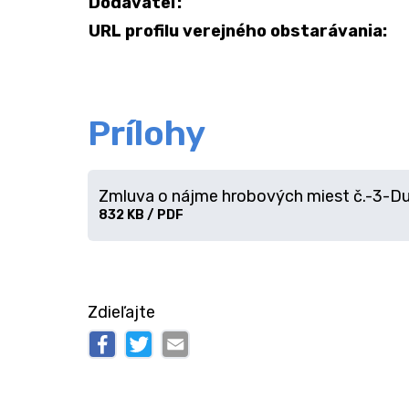
Dodávateľ:
URL profilu verejného obstarávania:
Prílohy
Zmluva o nájme hrobových miest č.-3-Du
Stiahnuť
832 KB / PDF
súbor
Zdieľajte