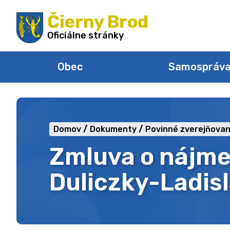
Preskočiť
Čierny Brod
na
obsah
Oficiálne stránky
Obec
Samospráv
Domov
Dokumenty
Povinné zverejňovan
Zmluva o nájme
Duliczky-Ladis