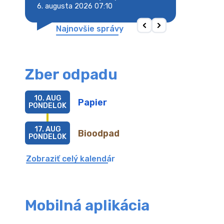
6. augusta 2026 07:10
6. augusta 2026 
Najnovšie správy
Zber odpadu
10. AUG
Papier
PONDELOK
17. AUG
Bioodpad
PONDELOK
Zobraziť celý kalendár
Mobilná aplikácia