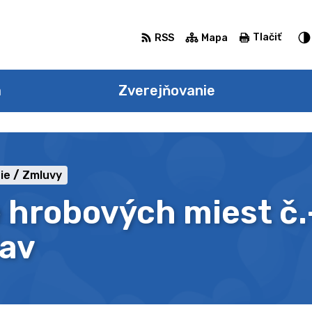
Tlačiť
RSS
Mapa
a
Zverejňovanie
ie
Zmluvy
 hrobových miest č.
lav