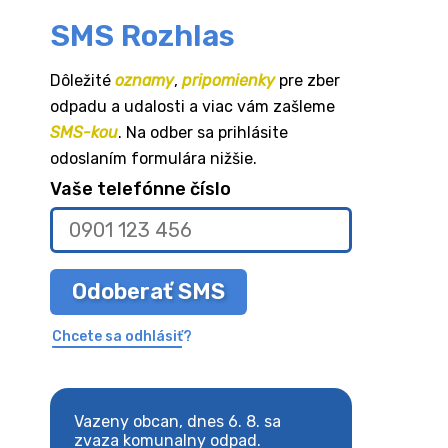
SMS Rozhlas
Dôležité
oznamy
,
pripomienky
pre zber
odpadu a udalosti a viac vám zašleme
SMS-kou
. Na odber sa prihlásite
odoslaním formulára nižšie.
Vaše telefónne číslo
Odoberať SMS
Chcete sa odhlásiť?
8. sa
Vazeny obcan, dnes 6. 8. sa
Vazeny obcan, d
 odpad.
zvaza komunalny odpad.
zvaza komunaln