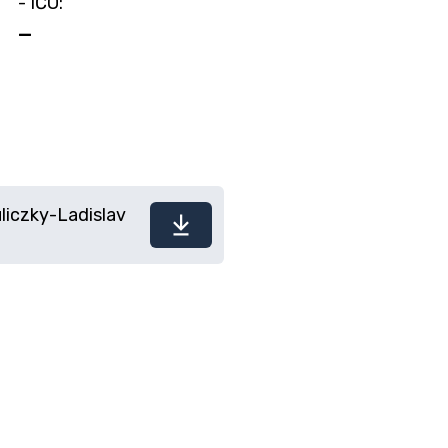
- IČO:
—
liczky-Ladislav