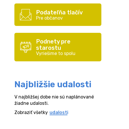
Podateľňa tlačív
Pre občanov
Podnety pre
starostu
Vyriešime to spolu
Najbližšie udalosti
V najbližšej dobe nie sú naplánované
žiadne udalosti.
Zobraziť všetky
udalosti