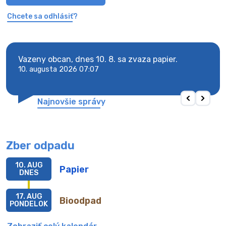
Chcete sa odhlásiť?
y
Vazeny obcan, dnes 10. 8. sa zvaza papier.
Vaze
10. augusta 2026 07:07
10. 
Najnovšie správy
Zber odpadu
10. AUG
Papier
DNES
17. AUG
Bioodpad
PONDELOK