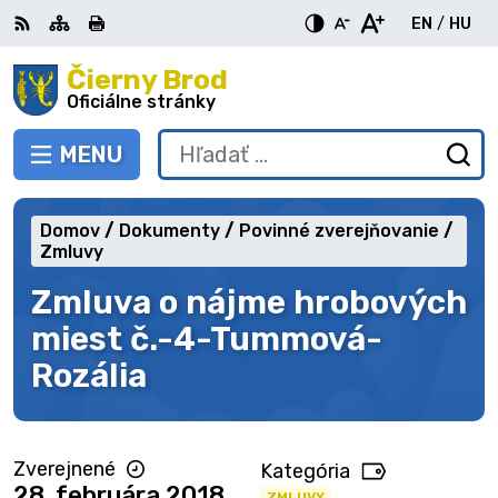
Preskočiť
EN
/
HU
na
Switch
Zme
obsah
Čierny Brod
RSS
Mapa
Tlačiť
Zvýšiť
Zmenšiť
Zväčšiť
languag
jazy
kontrast
veľkosť
veľkosť
Oficiálne stránky
to
na
písma
písma
English
Mag
MENU
PREPNÚŤ
Hľadať:
Od
vy
fo
Domov
Dokumenty
Povinné zverejňovanie
Zmluvy
Zmluva o nájme hrobových
miest č.-4-Tummová-
Rozália
Zverejnené
Kategória
28. februára 2018
ZMLUVY