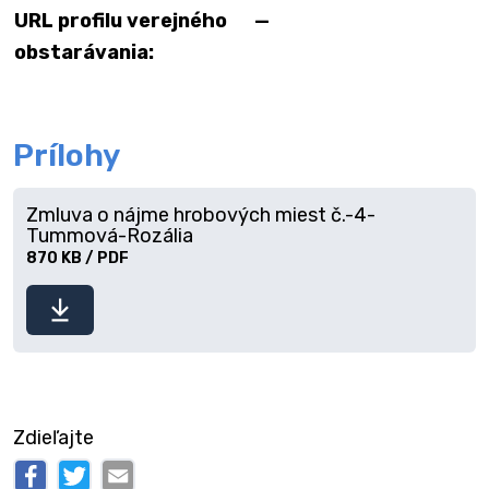
URL profilu verejného
—
obstarávania:
Prílohy
Zmluva o nájme hrobových miest č.-4-
Tummová-Rozália
870 KB / PDF
Stiahnuť
súbor
Zdieľajte