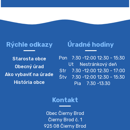
Rýchle odkazy
Úradné hodiny
4. augusta 2026 10:05
Pon
7:30 -12:00 12:30 - 15:30
Starosta obce
Zberný dvor-Gyűjtőudvar
Ut
Nestránkový deň
Obecný úrad
Oznamujeme obyvateľom, že v stredu 05. augusta
Str
7:30 -12:00 12:30 - 17:00
Ako vybaviť na úrade
bude zberný dvor zatvorený. Értesítjük a lakosokat,
Štv
7:30 -12:00 12:30 - 15:30
hogy szerdán augusztus 05-én a gyűjtőudvar zárva
História obce
Pia
7:30 -13:30
lesz https://ciernybrod.sk?p=214…
4. augusta 2026 09:57
Kontakt
Zber separovaného odpadu plastu-
Obec Čierny Brod

Szeparált műanya…
Čierny Brod č. 1

Oznamujeme obyvateľom, že v stredu 05. augusta
925 08 Čierny Brod
prebehne zber separovaného odpadu plastu. Prosíme