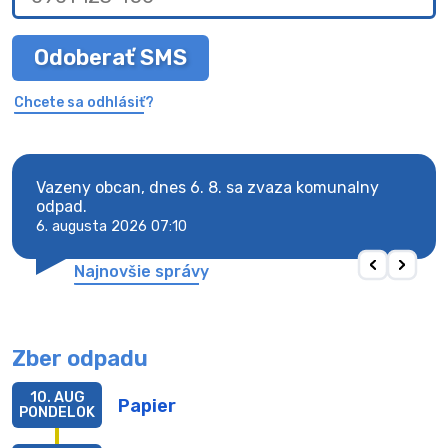
Odoberať SMS
Chcete sa odhlásiť?
Vazeny obcan, dnes 6. 8. sa zvaza komunalny
Vaze
odpad.
odpa
6. augusta 2026 07:10
6. au
Najnovšie správy
Zber odpadu
10. AUG
Papier
PONDELOK