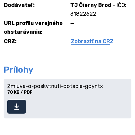
Dodávateľ:
TJ Čierny Brod
- IČO:
31822622
URL profilu verejného
—
obstarávania:
CRZ:
Zobraziť na CRZ
Prílohy
Zmluva-o-poskytnuti-dotacie-gqyntx
70 KB / PDF
Stiahnuť
súbor