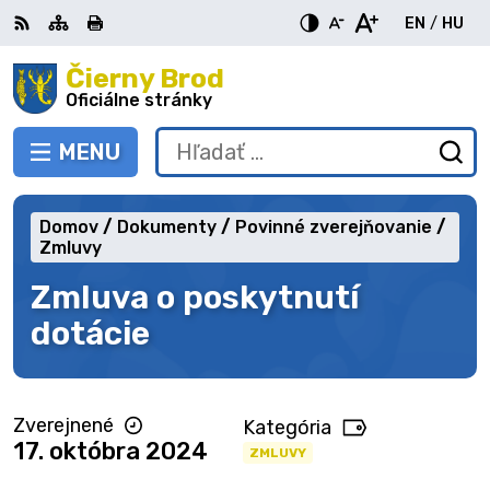
Preskočiť
EN
/
HU
na
Switch
Zme
obsah
Čierny Brod
RSS
Mapa
Tlačiť
Zvýšiť
Zmenšiť
Zväčšiť
languag
jazy
kontrast
veľkosť
veľkosť
Oficiálne stránky
to
na
písma
písma
English
Mag
MENU
PREPNÚŤ
Hľadať:
Od
vy
fo
Domov
Dokumenty
Povinné zverejňovanie
Zmluvy
Zmluva o poskytnutí
dotácie
Zverejnené
Kategória
17. októbra 2024
ZMLUVY