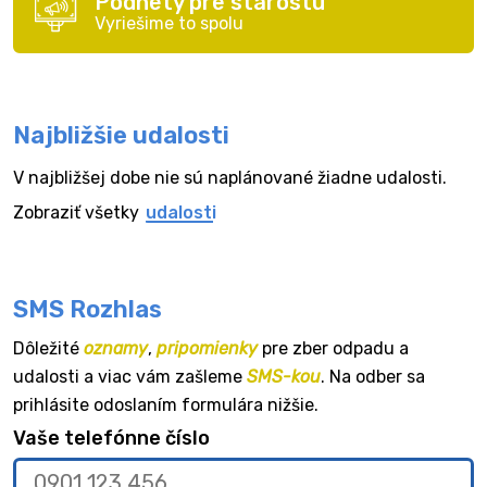
Podnety pre starostu
Vyriešime to spolu
Najbližšie udalosti
V najbližšej dobe nie sú naplánované žiadne udalosti.
Zobraziť všetky
udalosti
SMS Rozhlas
Dôležité
oznamy
,
pripomienky
pre zber odpadu a
udalosti a viac vám zašleme
SMS-kou
. Na odber sa
prihlásite odoslaním formulára nižšie.
Vaše telefónne číslo