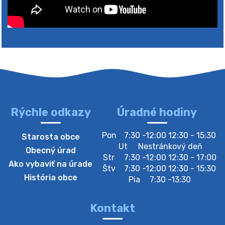
4. augusta 2026 10:05
Zberný dvor-Gyűjtőudvar
Oznamujeme obyvateľom, že v stredu 05. augusta
bude zberný dvor zatvorený. Értesítjük a lakosokat,
hogy szerdán augusztus 05-én a gyűjtőudvar zárva
lesz https://ciernybrod.sk?p=214…
4. augusta 2026 09:57
Rýchle odkazy
Úradné hodiny
Zber separovaného odpadu plastu-
Pon
7:30 -12:00 12:30 - 15:30
Starosta obce
Szeparált műanya…
Ut
Nestránkový deň
Obecný úrad
Oznamujeme obyvateľom, že v stredu 05. augusta
Str
7:30 -12:00 12:30 - 17:00
Ako vybaviť na úrade
prebehne zber separovaného odpadu plastu. Prosíme
Štv
7:30 -12:00 12:30 - 15:30
obyvateľov, aby vrecia s odpadom vyložili pred dom už
História obce
Pia
7:30 -13:30
večer vopred, nakoľko firma F…
4. augusta 2026 09:51
Kontakt