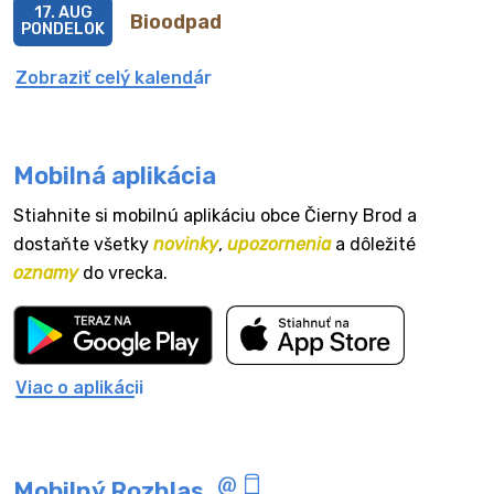
17. AUG
Bioodpad
PONDELOK
Zobraziť celý kalendár
Mobilná aplikácia
Stiahnite si mobilnú aplikáciu obce Čierny Brod a
dostaňte všetky
novinky
,
upozornenia
a dôležité
oznamy
do vrecka.
Viac o aplikácii
Mobilný Rozhlas