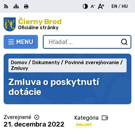
Preskočiť
EN
/
HU
na
Switch
Zme
obsah
Čierny Brod
RSS
Mapa
Tlačiť
Zvýšiť
Zmenšiť
Zväčšiť
languag
jazy
kontrast
veľkosť
veľkosť
Oficiálne stránky
to
na
písma
písma
English
Mag
MENU
PREPNÚŤ
Hľadať:
Od
vy
fo
Domov
Dokumenty
Povinné zverejňovanie
Zmluvy
Zmluva o poskytnutí
dotácie
Zverejnené
Kategória
21. decembra 2022
ZMLUVY