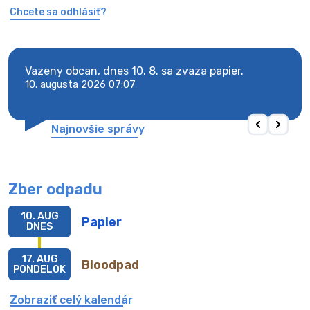
Chcete sa odhlásiť?
y
Vazeny obcan, dnes 10. 8. sa zvaza papier.
Vaze
10. augusta 2026 07:07
10. 
Najnovšie správy
Zber odpadu
10. AUG
Papier
DNES
17. AUG
Bioodpad
PONDELOK
Zobraziť celý kalendár