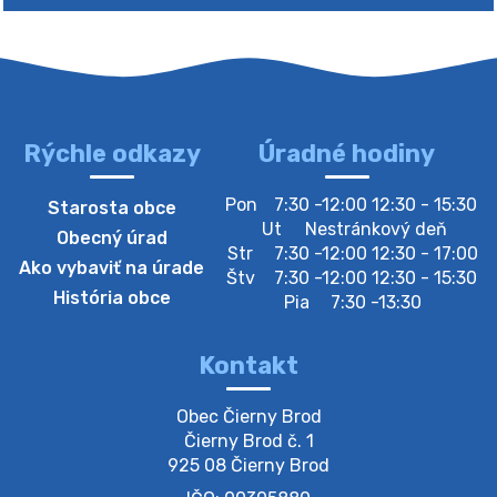
Rýchle odkazy
Úradné hodiny
4. augusta 2026 10:05
Pon
7:30 -12:00 12:30 - 15:30
Starosta obce
Zberný dvor-Gyűjtőudvar
Ut
Nestránkový deň
Obecný úrad
Oznamujeme obyvateľom, že v stredu 05. augusta
Str
7:30 -12:00 12:30 - 17:00
Ako vybaviť na úrade
bude zberný dvor zatvorený. Értesítjük a lakosokat,
Štv
7:30 -12:00 12:30 - 15:30
hogy szerdán augusztus 05-én a gyűjtőudvar zárva
História obce
Pia
7:30 -13:30
lesz https://ciernybrod.sk?p=214…
4. augusta 2026 09:57
Kontakt
Zber separovaného odpadu plastu-
Obec Čierny Brod

Szeparált műanya…
Čierny Brod č. 1

Oznamujeme obyvateľom, že v stredu 05. augusta
925 08 Čierny Brod
prebehne zber separovaného odpadu plastu. Prosíme