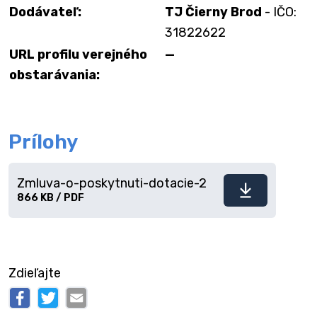
Dodávateľ:
TJ Čierny Brod
- IČO:
31822622
URL profilu verejného
—
obstarávania:
Prílohy
Zmluva-o-poskytnuti-dotacie-2
Stiahnuť
866 KB / PDF
súbor
Zdieľajte