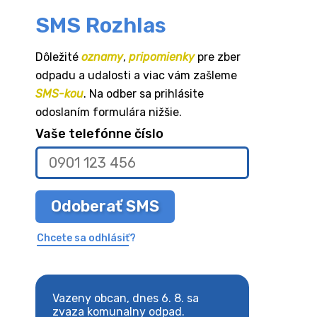
SMS Rozhlas
Dôležité
oznamy
,
pripomienky
pre zber
odpadu a udalosti a viac vám zašleme
SMS-kou
. Na odber sa prihlásite
odoslaním formulára nižšie.
Vaše telefónne číslo
Odoberať SMS
Chcete sa odhlásiť?
8. sa
Vazeny obcan, dnes 6. 8. sa
Vazeny obcan, d
 odpad.
zvaza komunalny odpad.
zvaza komunaln