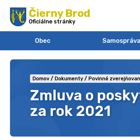
Preskočiť
Čierny Brod
na
obsah
Oficiálne stránky
Obec
Samospráv
Domov
Dokumenty
Povinné zverejňovan
Zmluva o posky
za rok 2021