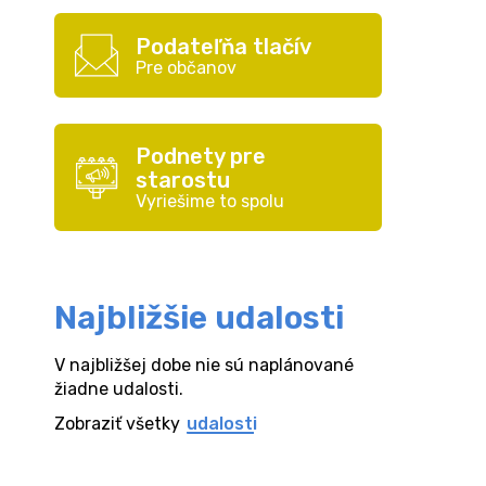
Podateľňa tlačív
Pre občanov
Podnety pre
starostu
Vyriešime to spolu
Najbližšie udalosti
V najbližšej dobe nie sú naplánované
žiadne udalosti.
Zobraziť všetky
udalosti