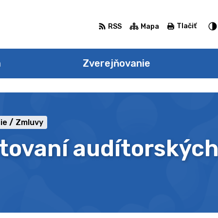
Tlačiť
RSS
Mapa
a
Zverejňovanie
ie
Zmluvy
tovaní audítorských