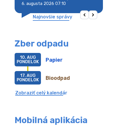
6. augusta 2026 07:10
6. augusta 2026 
Najnovšie správy
Zber odpadu
10. AUG
Papier
PONDELOK
17. AUG
Bioodpad
PONDELOK
Zobraziť celý kalendár
Mobilná aplikácia