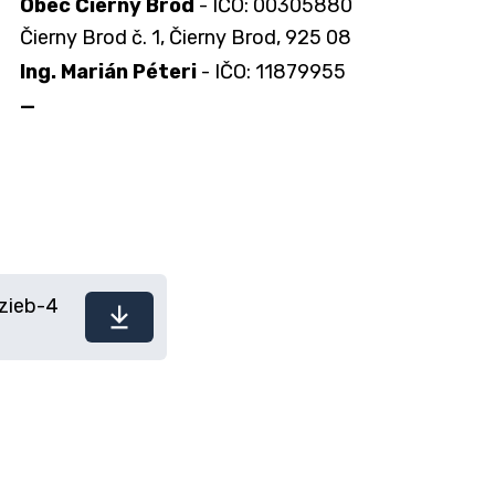
Obec Čierny Brod
- IČO: 00305880
Čierny Brod č. 1, Čierny Brod, 925 08
Ing. Marián Péteri
- IČO: 11879955
—
zieb-4