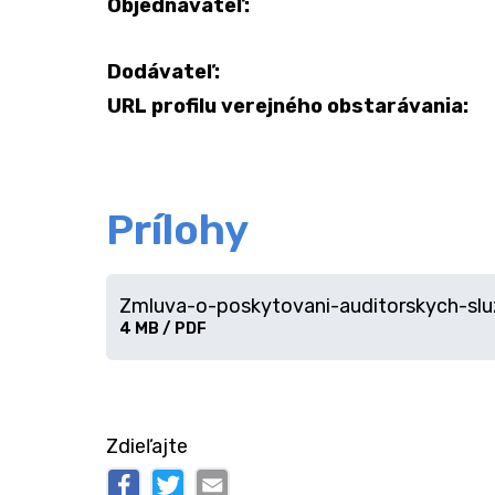
Objednávateľ:
Dodávateľ:
URL profilu verejného obstarávania:
Prílohy
Zmluva-o-poskytovani-auditorskych-slu
Stiahnuť
4 MB / PDF
súbor
Zdieľajte