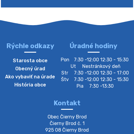
Rýchle odkazy
Úradné hodiny
4. augusta 2026 10:05
Pon
7:30 -12:00 12:30 - 15:30
Starosta obce
Zberný dvor-Gyűjtőudvar
Ut
Nestránkový deň
Obecný úrad
Oznamujeme obyvateľom, že v stredu 05. augusta
Str
7:30 -12:00 12:30 - 17:00
Ako vybaviť na úrade
bude zberný dvor zatvorený. Értesítjük a lakosokat,
Štv
7:30 -12:00 12:30 - 15:30
hogy szerdán augusztus 05-én a gyűjtőudvar zárva
História obce
Pia
7:30 -13:30
lesz https://ciernybrod.sk?p=214…
4. augusta 2026 09:57
Kontakt
Zber separovaného odpadu plastu-
Obec Čierny Brod

Szeparált műanya…
Čierny Brod č. 1

Oznamujeme obyvateľom, že v stredu 05. augusta
925 08 Čierny Brod
prebehne zber separovaného odpadu plastu. Prosíme