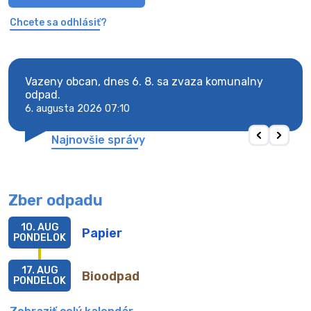
Chcete sa odhlásiť?
Vazeny obcan, dnes 6. 8. sa zvaza komunalny
Vaze
odpad.
odpa
6. augusta 2026 07:10
6. au
Najnovšie správy
Zber odpadu
10. AUG
Papier
PONDELOK
17. AUG
Bioodpad
PONDELOK