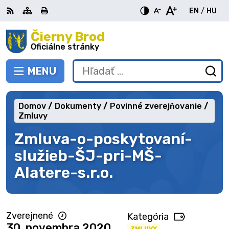
Preskočiť
EN
/
HU
na
Switch
Zme
obsah
Čierny Brod
RSS
Mapa
Tlačiť
Zvýšiť
Zmenšiť
Zväčšiť
languag
jazy
kontrast
veľkosť
veľkosť
Oficiálne stránky
to
na
písma
písma
English
Mag
MENU
PREPNÚŤ
Hľadať:
Od
vy
fo
Domov
Dokumenty
Povinné zverejňovanie
Zmluvy
Zmluva-o-poskytovaní-
služieb-ŠJ-pri-MŠ-
Alatere-s.r.o.
Zverejnené
Kategória
30. novembra 2020
ZMLUVY