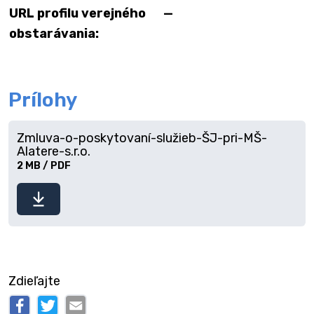
URL profilu verejného
—
obstarávania:
Prílohy
Zmluva-o-poskytovaní-služieb-ŠJ-pri-MŠ-
Alatere-s.r.o.
2 MB / PDF
Stiahnuť
súbor
Zdieľajte