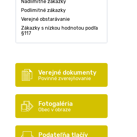
Nadlimitné zákazky
Podlimitné zákazky
Verejné obstarávanie
Zákazky s nízkou hodnotou podľa
§117
Verejné dokumenty
Povinné zverejňovanie
Fotogaléria
Obec v obraze
Podateľňa tlačív