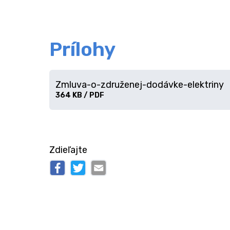
Prílohy
Zmluva-o-združenej-dodávke-elektriny
Stiahnuť
364 KB / PDF
súbor
Zdieľajte