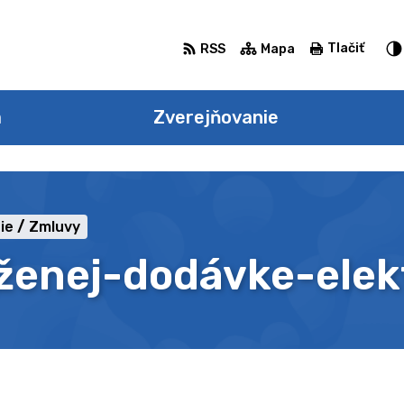
Tlačiť
RSS
Mapa
a
Zverejňovanie
ie
Zmluvy
ženej-dodávke-elek