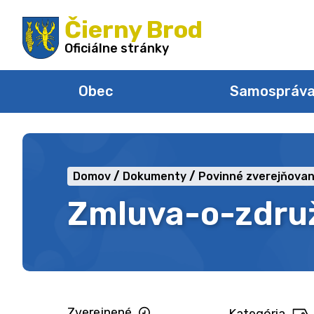
Preskočiť
Čierny Brod
na
obsah
Oficiálne stránky
Obec
Samospráv
Domov
Dokumenty
Povinné zverejňovan
Zmluva-o-zdru
Zverejnené