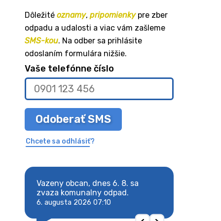
Dôležité
oznamy
,
pripomienky
pre zber
odpadu a udalosti a viac vám zašleme
SMS-kou
. Na odber sa prihlásite
odoslaním formulára nižšie.
Vaše telefónne číslo
Odoberať SMS
Chcete sa odhlásiť?
8. sa
Vazeny obcan, dnes 6. 8. sa
Vazeny obcan, d
 odpad.
zvaza komunalny odpad.
zvaza komunaln
6. augusta 2026 07:10
6. augusta 2026 