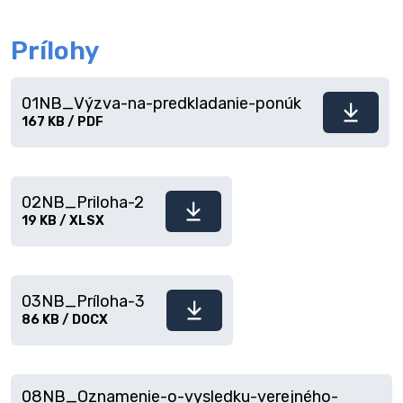
Prílohy
01NB_Výzva-na-predkladanie-ponúk
Stiahnuť
167 KB / PDF
súbor
02NB_Priloha-2
Stiahnuť
19 KB / XLSX
súbor
03NB_Príloha-3
Stiahnuť
86 KB / DOCX
súbor
08NB_Oznamenie-o-vysledku-verejného-