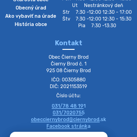
Zberný dvor-Gyűjtőudvar
Ut
Nestránkový deň
Obecný úrad
Oznamujeme obyvateľom, že v stredu 05. augusta
Str
7:30 -12:00 12:30 - 17:00
Ako vybaviť na úrade
bude zberný dvor zatvorený. Értesítjük a lakosokat,
Štv
7:30 -12:00 12:30 - 15:30
hogy szerdán augusztus 05-én a gyűjtőudvar zárva
História obce
Pia
7:30 -13:30
lesz https://ciernybrod.sk?p=214…
4. augusta 2026 09:57
Kontakt
Zber separovaného odpadu plastu-
Obec Čierny Brod

Szeparált műanya…
Čierny Brod č. 1

Oznamujeme obyvateľom, že v stredu 05. augusta
925 08 Čierny Brod
prebehne zber separovaného odpadu plastu. Prosíme
IČO: 00305880
obyvateľov, aby vrecia s odpadom vyložili pred dom už
večer vopred, nakoľko firma F…
DIČ: 2021153519
4. augusta 2026 09:51
Číslo účtu:
031/78 48 191
Oznámenie o plánovanom prerušení dodávky
031/7020755
elektri…
obecciernybrod@ciernybrod.sk
Oznamujeme Vám, že v určitých dňoch bude v
Facebook stránka
niektorých častiach našej obce plánované prerušenie