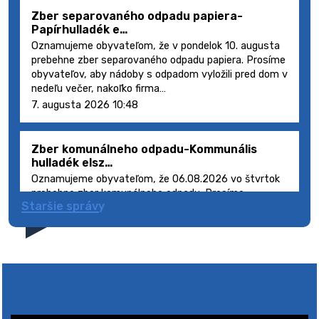
Zber separovaného odpadu papiera-
Papírhulladék e…
Oznamujeme obyvateľom, že v pondelok 10. augusta
prebehne zber separovaného odpadu papiera. Prosíme
obyvateľov, aby nádoby s odpadom vyložili pred dom v
nedeľu večer, nakoľko firma…
7. augusta 2026 10:48
Zber komunálneho odpadu-Kommunális
hulladék elsz…
Oznamujeme obyvateľom, že 06.08.2026 vo štvrtok
prebehne zber komunálneho odpadu. Prosíme
Staršie správy
obyvateľov, aby smetné nádoby s odpadom vyložili
pred dom deň vopred, nakoľko firma FCC Sl…
5. augusta 2026 08:41
Výlet dôchodcov 2026- Nyugdíjas kirándulás
2026