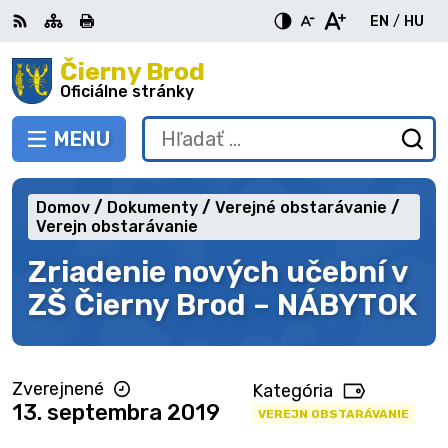
Preskočiť
EN
/
HU
na
Switch
Zme
obsah
Čierny Brod
RSS
Mapa
Tlačiť
Zvýšiť
Zmenšiť
Zväčšiť
languag
jazy
kontrast
veľkosť
veľkosť
Oficiálne stránky
to
na
písma
písma
English
Mag
MENU
PREPNÚŤ
Hľadať:
Od
vy
fo
Domov
Dokumenty
Verejné obstarávanie
Verejn obstarávanie
Zriadenie nových učební v
ZŠ Čierny Brod – NÁBYTOK
Zverejnené
Kategória
13. septembra 2019
VEREJN OBSTARÁVANIE