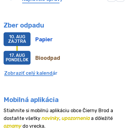
Zber odpadu
10. AUG
Papier
ZAJTRA
17. AUG
Bioodpad
PONDELOK
Zobraziť celý kalendár
Mobilná aplikácia
Stiahnite si mobilnú aplikáciu obce Čierny Brod a
dostaňte všetky
novinky
,
upozornenia
a dôležité
oznamy
do vrecka.