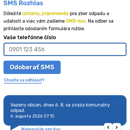
SMS Rozhlas
Dôležité
oznamy
,
pripomienky
pre zber odpadu a
udalosti a viac vám zašleme
SMS-kou
. Na odber sa
prihlásite odoslaním formulára nižšie.
Vaše telefónne číslo
Odoberať SMS
Chcete sa odhlásiť?
Vazeny obcan, dnes 6. 8. sa zvaza komunalny
Vaze
odpad.
odpa
6. augusta 2026 07:10
6. au
Najnovšie správy