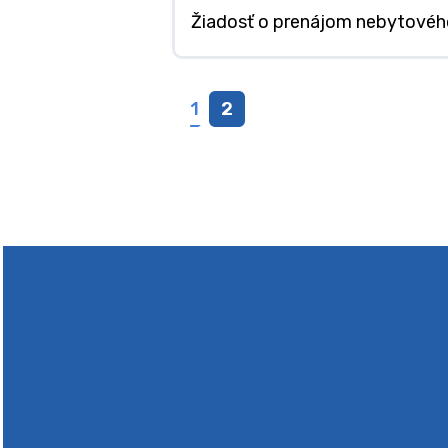
Žiadosť o prenájom nebytového
1
2