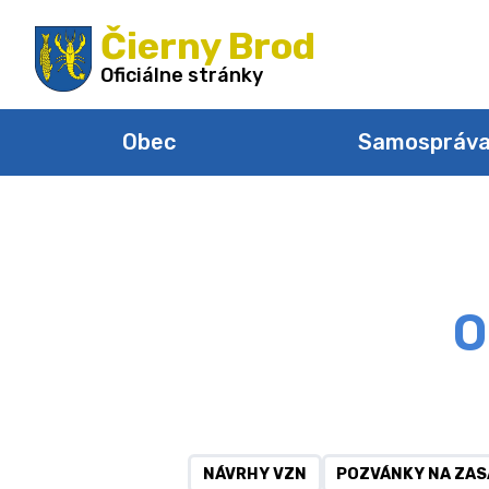
Preskočiť
Čierny Brod
na
obsah
Oficiálne stránky
Obec
Samospráv
O
NÁVRHY VZN
POZVÁNKY NA ZAS