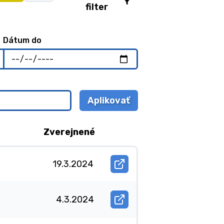
filter
Dátum do
Aplikovať
vybrané
filtre
Zverejnené
19.3.2024
Otvoriť
document
Vyhláška
o
4.3.2024
dražbe
Otvoriť
nehnuteľnosti
document
v
Oznámenie