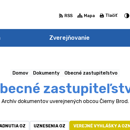
Tlačiť
RSS
Mapa
a
Zverejňovanie
Domov
Dokumenty
Obecné zastupiteľstvo
becné zastupiteľst
Archív dokumentov uverejnených obcou Čierny Brod.
ADNUTIA OZ
UZNESENIA OZ
VEREJNÉ VYHLÁŠKY A OZ