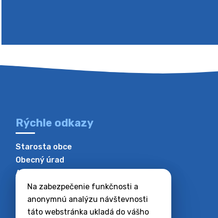
Rýchle odkazy
Starosta obce
Obecný úrad
Ako vybaviť na úrade
História obce
Na zabezpečenie funkčnosti a
anonymnú analýzu návštevnosti
táto webstránka ukladá do vášho