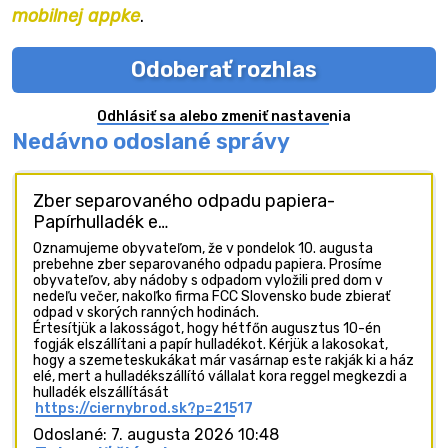
mobilnej appke
.
Odoberať rozhlas
Odhlásiť sa alebo zmeniť nastavenia
Nedávno odoslané správy
Zber separovaného odpadu papiera-
Papírhulladék e…
Oznamujeme obyvateľom, že v pondelok 10. augusta
prebehne zber separovaného odpadu papiera. Prosíme
obyvateľov, aby nádoby s odpadom vyložili pred dom v
nedeľu večer, nakoľko firma FCC Slovensko bude zbierať
odpad v skorých ranných hodinách.
Értesítjük a lakosságot, hogy hétfőn augusztus 10-én
fogják elszállítani a papír hulladékot. Kérjük a lakosokat,
hogy a szemeteskukákat már vasárnap este rakják ki a ház
elé, mert a hulladékszállító vállalat kora reggel megkezdi a
hulladék elszállítását
https://ciernybrod.sk?p=21517
Odoslané: 7. augusta 2026 10:48