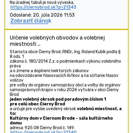
Na úradnej tabuli je nová výveska.
https://ciernybrod.sk?p=21343
Odoslané: 20. júla 2026 11:53
Zobraziť článok
Určenie volebných obvodov a volebnej
miestnosti …
Starosta obce Čierny Brod, RNDr., Ing. Roland Kubík podľa §
8 ods. 1
zákona č. 180/2014 Z.z. o podmienkach výkonu volebného
práva
a o zmene a doplnení niektorých zákonov
na odovzdávanie hlasovacích lístkov a na sčítanie hlasov
voličov
pre voľby do orgánov samosprávy obcí a voľby do orgánov
samosprávnych krajov v roku 2026 vytvára v obci Čierny
Brod
jeden volebný okrsok pod poradovým číslom
1
pre celú obec Čierny Brod
a určuje pre vyššie uvedený okrsok
volebnú miestnosť, a
to:
Kultúrny dom v Čiernom Brode – sála kultúrneho
domu
adresa: 925 08 Čierny Brod č. 149.
https://ciernybrod.sk?p=21340