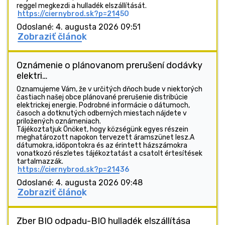
reggel megkezdi a hulladék elszállítását.
https://ciernybrod.sk?p=21450
Odoslané: 4. augusta 2026 09:51
Zobraziť článok
Oznámenie o plánovanom prerušení dodávky
elektri…
Oznamujeme Vám, že v určitých dňoch bude v niektorých
častiach našej obce plánované prerušenie distribúcie
elektrickej energie. Podrobné informácie o dátumoch,
časoch a dotknutých odberných miestach nájdete v
priložených oznámeniach.
Tájékoztatjuk Önöket, hogy községünk egyes részein
meghatározott napokon tervezett áramszünet lesz.A
dátumokra, időpontokra és az érintett házszámokra
vonatkozó részletes tájékoztatást a csatolt értesítések
tartalmazzák.
https://ciernybrod.sk?p=21436
Odoslané: 4. augusta 2026 09:48
Zobraziť článok
Zber BIO odpadu-BIO hulladék elszállítása