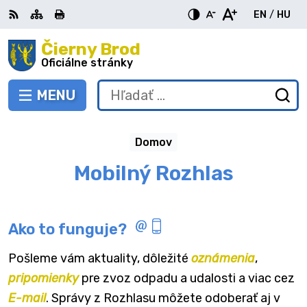
Preskočiť
EN
/
HU
na
Switch
Zme
obsah
Čierny Brod
RSS
Mapa
Tlačiť
Zvýšiť
Zmenšiť
Zväčšiť
languag
jazy
kontrast
veľkosť
veľkosť
Oficiálne stránky
to
na
písma
písma
English
Mag
MENU
PREPNÚŤ
Hľadať:
Od
vy
fo
Domov
Mobilný Rozhlas
Ako to funguje?
Pošleme vám aktuality, dôležité
oznámenia
,
pripomienky
pre zvoz odpadu a udalosti a viac cez
E-mail
. Správy z Rozhlasu môžete odoberať aj v