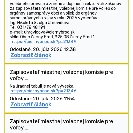
volebného práva a o zmene a doplnení niektorých zákonov
za zapisovateľa miestnej volebnej komisie pre volieb do
orgánov samosprávy obcí a volieb do orgánov
samosprávnych krajov v roku 2026 vymenúva:
Ing. Nikoleta Szolga Uhrovičová
Tel: 031/78 48 191
e-mail: uhrovicova@ciernybrod.sk
sídlo: Obec Čierny Brod, 925 08 Čierny Brod 1
https://ciernybrod.sk?p=21349
Odoslané: 20. júla 2026 12:38
Zobraziť článok
Zapisovateľ miestnej volebnej komisie pre
voľby …
Na úradnej tabuli je nová výveska.
https://ciernybrod.sk?p=21346
Odoslané: 20. júla 2026 11:54
Zobraziť článok
Zapisovateľ miestnej volebnej komisie pre
voľby …