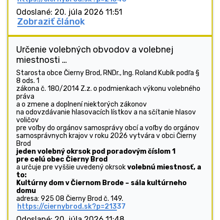
Odoslané: 20. júla 2026 11:51
Zobraziť článok
Určenie volebných obvodov a volebnej
miestnosti …
Starosta obce Čierny Brod, RNDr., Ing. Roland Kubík podľa §
8 ods. 1
zákona č. 180/2014 Z.z. o podmienkach výkonu volebného
práva
a o zmene a doplnení niektorých zákonov
na odovzdávanie hlasovacích lístkov a na sčítanie hlasov
voličov
pre voľby do orgánov samosprávy obcí a voľby do orgánov
samosprávnych krajov v roku 2026 vytvára v obci Čierny
Brod
jeden volebný okrsok pod poradovým číslom
1
pre celú obec Čierny Brod
a určuje pre vyššie uvedený okrsok
volebnú miestnosť, a
to:
Kultúrny dom v Čiernom Brode – sála kultúrneho
domu
adresa: 925 08 Čierny Brod č. 149.
https://ciernybrod.sk?p=21337
Odoslané: 20. júla 2026 11:48