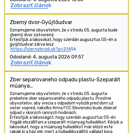
Zobraziť článok
Zberný dvor-Gyűjtőudvar
Oznamujeme obyvateľom, že v stredu 05. augusta bude
zberný dvor zatvorený.
Értesítjük a lakosokat, hogy szerdán augusztus 05-én a
gyűjtőudvar zárva lesz
https://ciernybrod.sk?p=21456
Odoslané: 4. augusta 2026 09:57
Zobraziť článok
Zber separovaného odpadu plastu-Szeparált
műanya…
Oznamujeme obyvateľom, že v stredu 05. augusta
prebehne zber separovaného odpadu plastu. Prosíme
obyvateľov, aby vrecia s odpadom vyložili pred dom už
večer vopred, nakoľko firma FCC Slovensko bude zbierať
odpad v skorých ranných hodinách.
Értesítjük a lakosságot, hogy szerdán augusztus 05-én
fogják elszállítani a szeparált műanyag hulladékot. Kérjük a
lakosokat, hogy a műanyag hulladékot már előző este
rakják ki a ház elé, mert a hulladékszállító vállalat kora