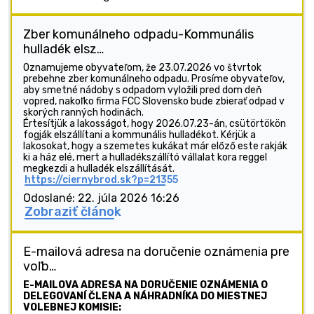
Zber komunálneho odpadu-Kommunális
hulladék elsz…
Oznamujeme obyvateľom, že 23.07.2026 vo štvrtok
prebehne zber komunálneho odpadu. Prosíme obyvateľov,
aby smetné nádoby s odpadom vyložili pred dom deň
vopred, nakoľko firma FCC Slovensko bude zbierať odpad v
skorých ranných hodinách.
Értesítjük a lakosságot, hogy 2026.07.23-án, csütörtökön
fogják elszállítani a kommunális hulladékot. Kérjük a
lakosokat, hogy a szemetes kukákat már előző este rakják
ki a ház elé, mert a hulladékszállító vállalat kora reggel
megkezdi a hulladék elszállítását.
https://ciernybrod.sk?p=21355
Odoslané: 22. júla 2026 16:26
Zobraziť článok
E-mailová adresa na doručenie oznámenia pre
voľb…
E-MAILOVA ADRESA NA DORUČENIE OZNÁMENIA O
DELEGOVANÍ ČLENA A NÁHRADNÍKA DO MIESTNEJ
VOLEBNEJ KOMISIE: