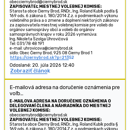
obecciernybrod@ciernybrod.sk
ZAPISOVATEĽ MIESTNEJ VOLEBNEJ KOMISIE:
Starosta obce Čierny Brod, RNDr., Ing. Roland Kubík podľa §
169 ods. 6 zákona č. 180/2014 Z.z. o podmienkach výkonu
volebného práva a o zmene a doplnení niektorých zákonov
za zapisovateľa miestnej volebnej komisie pre volieb do
orgánov samosprávy obcí a volieb do orgánov
samosprávnych krajov v roku 2026 vymenúva:
Ing. Nikoleta Szolga Uhrovičová
Tel: 031/78 48 191
e-mail: uhrovicova@ciernybrod.sk
sídlo: Obec Čierny Brod, 925 08 Čierny Brod 1
https://ciernybrod.sk?p=21352
Odoslané: 20. júla 2026 12:40
Zobraziť článok
E-mailová adresa na doručenie oznámenia pre
voľb…
E-MAILOVA ADRESA NA DORUČENIE OZNÁMENIA O
DELEGOVANÍ ČLENA A NÁHRADNÍKA DO MIESTNEJ
VOLEBNEJ KOMISIE:
obecciernybrod@ciernybrod.sk
ZAPISOVATEĽ MIESTNEJ VOLEBNEJ KOMISIE:
Starosta obce Čierny Brod, RNDr., Ing. Roland Kubík podľa §
169 ods. 6 zákona č. 180/2014 Z.z. o podmienkach výkonu