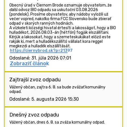
Obecný úrad v Čiernom Brode oznamuje obyvateľom, že
ďalší odvoz BIO odpadu sa uskutoční 03.08.2026
(pondelok). Prosíme obyvateľov, aby nádoby vyložili už
večer vopred, nakoľko firma FCC Slovensko bude zbierať
odpad v skorých ranných hodinách.
A vízkeleti községi hivatal értesíti a lakosságot, hogy a BIO
hulladékot, 2026.08.03-án (hétfőn) fogják elszállítani.
Kérjük a lakosokat, hogy a szemeteskukákat előző este
rakják ki, mert a hulladékszállító vállalat kora reggel
megkezdi a hulladék elszállítását.
https://ciernybrod.sk?p=21397
Odoslané: 31. júla 2026 07:01
Zobraziť článok
Zajtrajší zvoz odpadu
Vážený občan, zajtra 6. 8. sa bude zvážať komunálny
odpad.
Odoslané: 5. augusta 2026 15:30
Dnešný zvoz odpadu
Vážený občan, dnes 6. 8. sa zváža komunálny odpad.