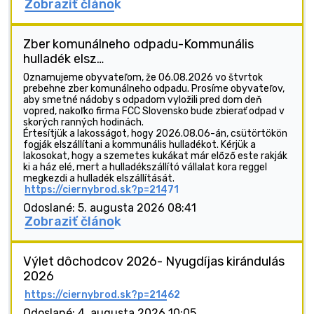
Zobraziť článok
Zber komunálneho odpadu-Kommunális
hulladék elsz…
Oznamujeme obyvateľom, že 06.08.2026 vo štvrtok
prebehne zber komunálneho odpadu. Prosíme obyvateľov,
aby smetné nádoby s odpadom vyložili pred dom deň
vopred, nakoľko firma FCC Slovensko bude zbierať odpad v
skorých ranných hodinách.
Értesítjük a lakosságot, hogy 2026.08.06-án, csütörtökön
fogják elszállítani a kommunális hulladékot. Kérjük a
lakosokat, hogy a szemetes kukákat már előző este rakják
ki a ház elé, mert a hulladékszállító vállalat kora reggel
megkezdi a hulladék elszállítását.
https://ciernybrod.sk?p=21471
Odoslané: 5. augusta 2026 08:41
Zobraziť článok
Výlet dôchodcov 2026- Nyugdíjas kirándulás
2026
https://ciernybrod.sk?p=21462
Odoslané: 4. augusta 2026 10:05