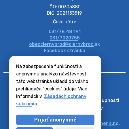
IČO: 00305880
DIČ: 2021153519
Číslo účtu:
031/78 48 191
031/7020755
obecciernybrod@ciernybrod.sk
Facebook stránka
Na zabezpečenie funkčnosti a
anonymnú analýzu návštevnosti
táto webstránka ukladá do vášho
prehliadača "cookies" údaje. Viac
informácií v
Zásadách ochrany
Odber RSS
Mapa
Vyhlásenie o prístupnosti
súkromia
.
Zásady ochrany osobných údajov
Nastaviť Cookies
Prijať anonymné
Technický prevádzkovateľ:
Alphabet partner s.r.o.