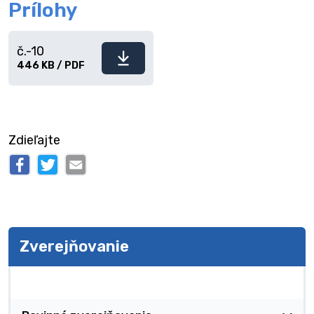
Prílohy
č.-10
Stiahnuť
446 KB / PDF
súbor
Zdieľajte
Zverejňovanie
Zverejňovanie