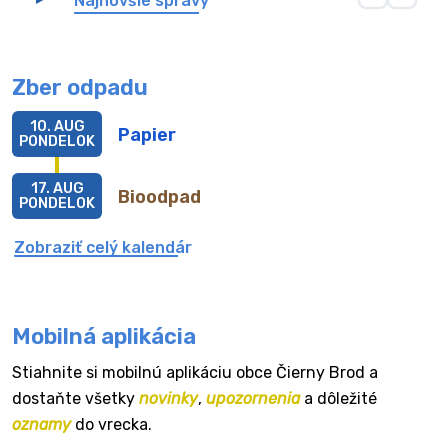
Najnovšie správy
Zber odpadu
10. AUG
Papier
PONDELOK
17. AUG
Bioodpad
PONDELOK
Zobraziť celý kalendár
Mobilná aplikácia
Stiahnite si mobilnú aplikáciu obce Čierny Brod a
dostaňte všetky
novinky
,
upozornenia
a dôležité
oznamy
do vrecka.