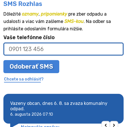
SMS Rozhlas
Dôležité
oznamy
,
pripomienky
pre zber odpadu a
udalosti a viac vám zašleme
SMS-kou
. Na odber sa
prihlásite odoslaním formulára nižšie.
Vaše telefónne číslo
Odoberať SMS
Chcete sa odhlásiť?
Vazeny obcan, dnes 6. 8. sa zvaza komunalny
Vaze
odpad.
odpa
6. augusta 2026 07:10
6. au