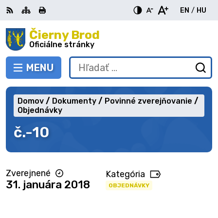
Preskočiť
EN
/
HU
na
Switch
Zme
obsah
Čierny Brod
RSS
Mapa
Tlačiť
Zvýšiť
Zmenšiť
Zväčšiť
languag
jazy
kontrast
veľkosť
veľkosť
Oficiálne stránky
to
na
písma
písma
English
Mag
MENU
PREPNÚŤ
Hľadať:
Od
vy
fo
Domov
Dokumenty
Povinné zverejňovanie
Objednávky
č.-10
Zverejnené
Kategória
31. januára 2018
OBJEDNÁVKY