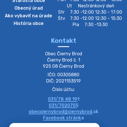
Starosta obce
Szeparált műanya…
Ut
Nestránkový deň
Obecný úrad
Oznamujeme obyvateľom, že v stredu 05. augusta
Str
7:30 -12:00 12:30 - 17:00
Ako vybaviť na úrade
prebehne zber separovaného odpadu plastu. Prosíme
Štv
7:30 -12:00 12:30 - 15:30
obyvateľov, aby vrecia s odpadom vyložili pred dom už
História obce
Pia
7:30 -13:30
večer vopred, nakoľko firma F…
4. augusta 2026 09:51
Kontakt
Oznámenie o plánovanom prerušení dodávky
Obec Čierny Brod

elektri…
Čierny Brod č. 1

Oznamujeme Vám, že v určitých dňoch bude v
925 08 Čierny Brod
niektorých častiach našej obce plánované prerušenie
IČO: 00305880
distribúcie elektrickej energie. Podrobné informácie o
dátumoch, časoch a dotknutých …
DIČ: 2021153519
4. augusta 2026 09:48
Číslo účtu:
031/78 48 191
Zber BIO odpadu-BIO hulladék elszállítása
031/7020755
Obecný úrad v Čiernom Brode oznamuje obyvateľom,
obecciernybrod@ciernybrod.sk
že ďalší odvoz BIO odpadu sa uskutoční 03.08.2026
Facebook stránka
(pondelok). Prosíme obyvateľov, aby nádoby vyložili už