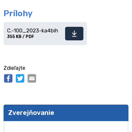
Prílohy
C.-100_2023-ka4bih
Stiahnuť
355 KB / PDF
súbor
Zdieľajte
Zverejňovanie
Zverejňovanie