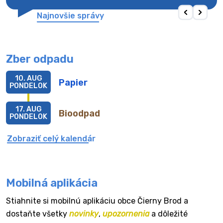
Najnovšie správy
Zber odpadu
10. AUG
Papier
PONDELOK
17. AUG
Bioodpad
PONDELOK
Zobraziť celý kalendár
Mobilná aplikácia
Stiahnite si mobilnú aplikáciu obce Čierny Brod a
dostaňte všetky
novinky
,
upozornenia
a dôležité