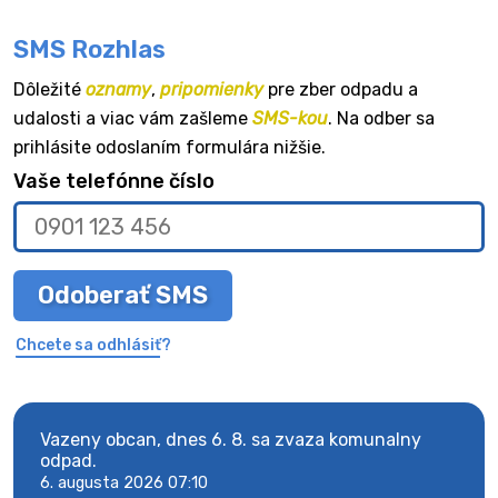
SMS Rozhlas
Dôležité
oznamy
,
pripomienky
pre zber odpadu a
udalosti a viac vám zašleme
SMS-kou
. Na odber sa
prihlásite odoslaním formulára nižšie.
Vaše telefónne číslo
Odoberať SMS
Chcete sa odhlásiť?
Vazeny obcan, dnes 6. 8. sa zvaza komunalny
Vaze
odpad.
odpa
6. augusta 2026 07:10
6. au