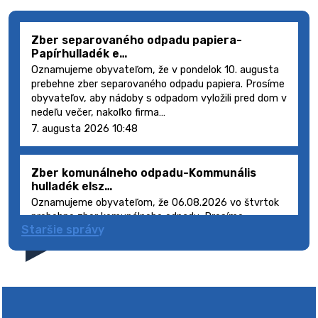
Zber separovaného odpadu papiera-
Papírhulladék e…
Oznamujeme obyvateľom, že v pondelok 10. augusta
prebehne zber separovaného odpadu papiera. Prosíme
obyvateľov, aby nádoby s odpadom vyložili pred dom v
nedeľu večer, nakoľko firma…
7. augusta 2026 10:48
Zber komunálneho odpadu-Kommunális
hulladék elsz…
Oznamujeme obyvateľom, že 06.08.2026 vo štvrtok
prebehne zber komunálneho odpadu. Prosíme
Staršie správy
obyvateľov, aby smetné nádoby s odpadom vyložili
pred dom deň vopred, nakoľko firma FCC Sl…
5. augusta 2026 08:41
Výlet dôchodcov 2026- Nyugdíjas kirándulás