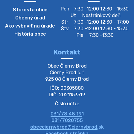
Pon
7:30 -12:00 12:30 - 15:30
Starosta obce
Zberný dvor-Gyűjtőudvar
Ut
Nestránkový deň
Obecný úrad
Oznamujeme obyvateľom, že v stredu 05. augusta
Str
7:30 -12:00 12:30 - 17:00
Ako vybaviť na úrade
bude zberný dvor zatvorený. Értesítjük a lakosokat,
Štv
7:30 -12:00 12:30 - 15:30
hogy szerdán augusztus 05-én a gyűjtőudvar zárva
História obce
Pia
7:30 -13:30
lesz https://ciernybrod.sk?p=214…
4. augusta 2026 09:57
Kontakt
Zber separovaného odpadu plastu-
Obec Čierny Brod

Szeparált műanya…
Čierny Brod č. 1

Oznamujeme obyvateľom, že v stredu 05. augusta
925 08 Čierny Brod
prebehne zber separovaného odpadu plastu. Prosíme
IČO: 00305880
obyvateľov, aby vrecia s odpadom vyložili pred dom už
večer vopred, nakoľko firma F…
DIČ: 2021153519
4. augusta 2026 09:51
Číslo účtu:
031/78 48 191
Oznámenie o plánovanom prerušení dodávky
031/7020755
elektri…
obecciernybrod@ciernybrod.sk
Oznamujeme Vám, že v určitých dňoch bude v
Facebook stránka