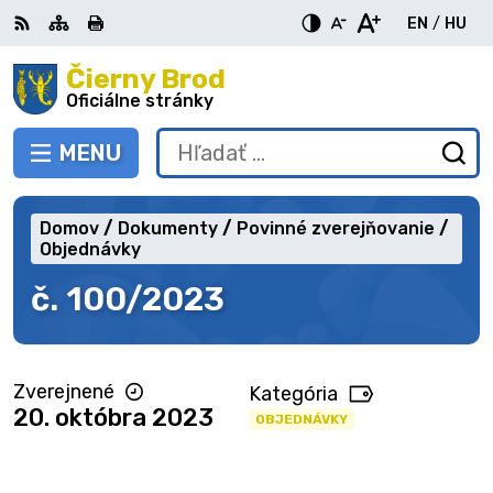
Preskočiť
EN
/
HU
na
Switch
Zme
obsah
Čierny Brod
RSS
Mapa
Tlačiť
Zvýšiť
Zmenšiť
Zväčšiť
languag
jazy
kontrast
veľkosť
veľkosť
Oficiálne stránky
to
na
písma
písma
English
Mag
MENU
PREPNÚŤ
Hľadať:
Od
vy
fo
Domov
Dokumenty
Povinné zverejňovanie
Objednávky
č. 100/2023
Zverejnené
Kategória
20. októbra 2023
OBJEDNÁVKY