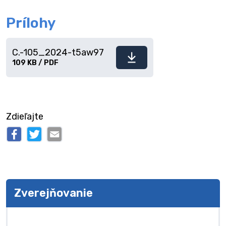
Prílohy
C.-105_2024-t5aw97
Stiahnuť
109 KB / PDF
súbor
Zdieľajte
Zverejňovanie
Zverejňovanie