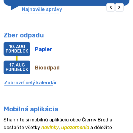
Najnovšie správy
Zber odpadu
10. AUG
Papier
PONDELOK
17. AUG
Bioodpad
PONDELOK
Zobraziť celý kalendár
Mobilná aplikácia
Stiahnite si mobilnú aplikáciu obce Čierny Brod a
dostaňte všetky
novinky
,
upozornenia
a dôležité