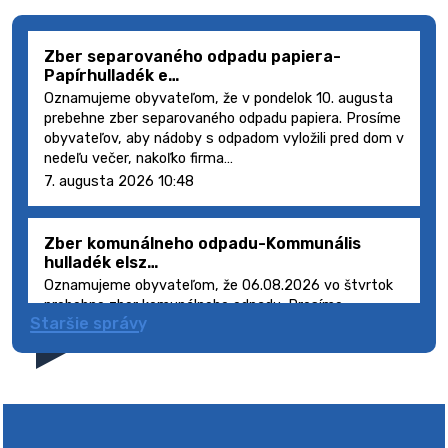
Zber separovaného odpadu papiera-
Papírhulladék e…
Oznamujeme obyvateľom, že v pondelok 10. augusta
prebehne zber separovaného odpadu papiera. Prosíme
obyvateľov, aby nádoby s odpadom vyložili pred dom v
nedeľu večer, nakoľko firma…
7. augusta 2026 10:48
Zber komunálneho odpadu-Kommunális
hulladék elsz…
Oznamujeme obyvateľom, že 06.08.2026 vo štvrtok
prebehne zber komunálneho odpadu. Prosíme
Staršie správy
obyvateľov, aby smetné nádoby s odpadom vyložili
pred dom deň vopred, nakoľko firma FCC Sl…
5. augusta 2026 08:41
Výlet dôchodcov 2026- Nyugdíjas kirándulás