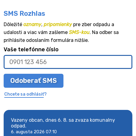
SMS Rozhlas
Dôležité
oznamy
,
pripomienky
pre zber odpadu a
udalosti a viac vám zašleme
SMS-kou
. Na odber sa
prihlásite odoslaním formulára nižšie.
Vaše telefónne číslo
Odoberať SMS
Chcete sa odhlásiť?
Vazeny obcan, dnes 6. 8. sa zvaza komunalny
Vaze
odpad.
odpa
6. augusta 2026 07:10
6. au