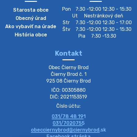
Pon
7:30 -12:00 12:30 - 15:30
Starosta obce
Zberný dvor-Gyűjtőudvar
Ut
Nestránkový deň
Obecný úrad
Oznamujeme obyvateľom, že v stredu 05. augusta
Str
7:30 -12:00 12:30 - 17:00
Ako vybaviť na úrade
bude zberný dvor zatvorený. Értesítjük a lakosokat,
Štv
7:30 -12:00 12:30 - 15:30
hogy szerdán augusztus 05-én a gyűjtőudvar zárva
História obce
Pia
7:30 -13:30
lesz https://ciernybrod.sk?p=214…
4. augusta 2026 09:57
Kontakt
Zber separovaného odpadu plastu-
Obec Čierny Brod

Szeparált műanya…
Čierny Brod č. 1

Oznamujeme obyvateľom, že v stredu 05. augusta
925 08 Čierny Brod
prebehne zber separovaného odpadu plastu. Prosíme
IČO: 00305880
obyvateľov, aby vrecia s odpadom vyložili pred dom už
večer vopred, nakoľko firma F…
DIČ: 2021153519
4. augusta 2026 09:51
Číslo účtu:
031/78 48 191
Oznámenie o plánovanom prerušení dodávky
031/7020755
elektri…
obecciernybrod@ciernybrod.sk
Oznamujeme Vám, že v určitých dňoch bude v
Facebook stránka