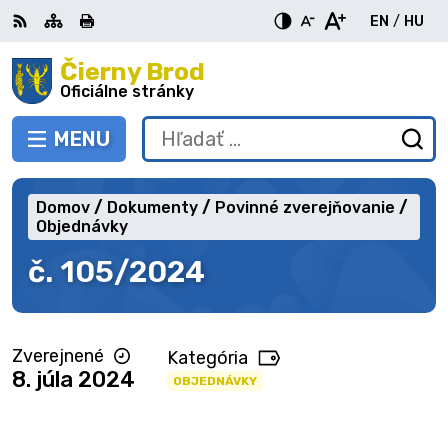
Preskočiť
EN
/
HU
na
Switch
Zme
obsah
Čierny Brod
RSS
Mapa
Tlačiť
Zvýšiť
Zmenšiť
Zväčšiť
languag
jazy
kontrast
veľkosť
veľkosť
Oficiálne stránky
to
na
písma
písma
English
Mag
MENU
PREPNÚŤ
Hľadať:
Od
vy
fo
Domov
Dokumenty
Povinné zverejňovanie
Objednávky
č. 105/2024
Zverejnené
Kategória
8. júla 2024
OBJEDNÁVKY