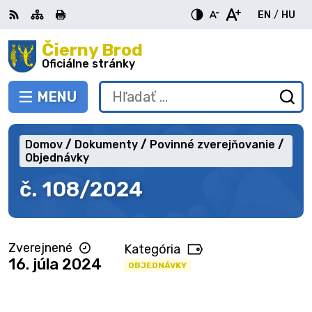
Preskočiť
EN
/
HU
na
Switch
Zme
obsah
Čierny Brod
RSS
Mapa
Tlačiť
Zvýšiť
Zmenšiť
Zväčšiť
languag
jazy
kontrast
veľkosť
veľkosť
Oficiálne stránky
to
na
písma
písma
English
Mag
MENU
PREPNÚŤ
Hľadať:
Od
vy
fo
Domov
Dokumenty
Povinné zverejňovanie
Objednávky
č. 108/2024
Zverejnené
Kategória
16. júla 2024
OBJEDNÁVKY