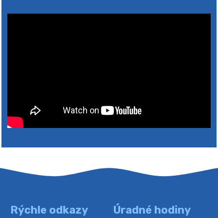
4. augusta 2026 10:05
Zberný dvor-Gyűjtőudvar
Oznamujeme obyvateľom, že v stredu 05. augusta
bude zberný dvor zatvorený. Értesítjük a lakosokat,
hogy szerdán augusztus 05-én a gyűjtőudvar zárva
lesz https://ciernybrod.sk?p=214…
4. augusta 2026 09:57
Rýchle odkazy
Úradné hodiny