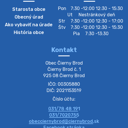
Zber separovaného odpadu plastu-
Pon
7:30 -12:00 12:30 - 15:30
Starosta obce
Szeparált műanya…
Ut
Nestránkový deň
Obecný úrad
Oznamujeme obyvateľom, že v stredu 05. augusta
Str
7:30 -12:00 12:30 - 17:00
Ako vybaviť na úrade
prebehne zber separovaného odpadu plastu. Prosíme
Štv
7:30 -12:00 12:30 - 15:30
obyvateľov, aby vrecia s odpadom vyložili pred dom už
História obce
Pia
7:30 -13:30
večer vopred, nakoľko firma F…
4. augusta 2026 09:51
Kontakt
Oznámenie o plánovanom prerušení dodávky
Obec Čierny Brod

elektri…
Čierny Brod č. 1

Oznamujeme Vám, že v určitých dňoch bude v
925 08 Čierny Brod
niektorých častiach našej obce plánované prerušenie
IČO: 00305880
distribúcie elektrickej energie. Podrobné informácie o
dátumoch, časoch a dotknutých …
DIČ: 2021153519
4. augusta 2026 09:48
Číslo účtu:
031/78 48 191
Zber BIO odpadu-BIO hulladék elszállítása
031/7020755
Obecný úrad v Čiernom Brode oznamuje obyvateľom,
obecciernybrod@ciernybrod.sk
že ďalší odvoz BIO odpadu sa uskutoční 03.08.2026
Facebook stránka