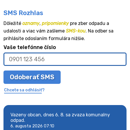
SMS Rozhlas
Dôležité
oznamy
,
pripomienky
pre zber odpadu a
udalosti a viac vám zašleme
SMS-kou
. Na odber sa
prihlásite odoslaním formulára nižšie.
Vaše telefónne číslo
Odoberať SMS
Chcete sa odhlásiť?
Vazeny obcan, dnes 6. 8. sa zvaza komunalny
Vaze
odpad.
odpa
6. augusta 2026 07:10
6. au