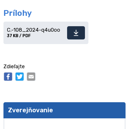
Prílohy
C.-108_2024-q4u0oo
Stiahnuť
37 KB / PDF
súbor
Zdieľajte
Zverejňovanie
Zverejňovanie