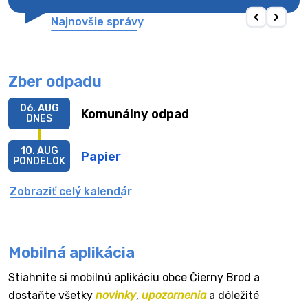
Najnovšie správy
Zber odpadu
06. AUG
Komunálny odpad
DNES
10. AUG
Papier
PONDELOK
Zobraziť celý kalendár
Mobilná aplikácia
Stiahnite si mobilnú aplikáciu obce Čierny Brod a
dostaňte všetky
novinky
,
upozornenia
a dôležité