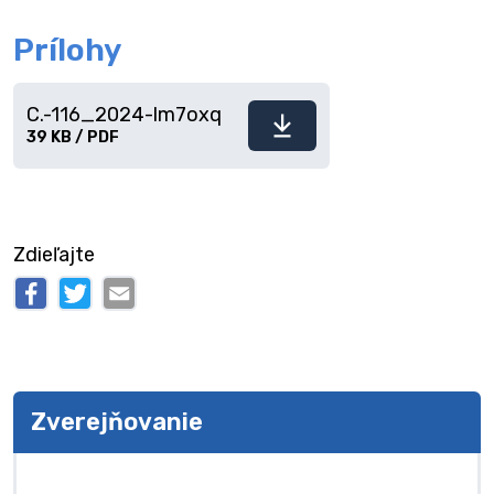
Prílohy
C.-116_2024-lm7oxq
Stiahnuť
39 KB / PDF
súbor
Zdieľajte
Zverejňovanie
Zverejňovanie