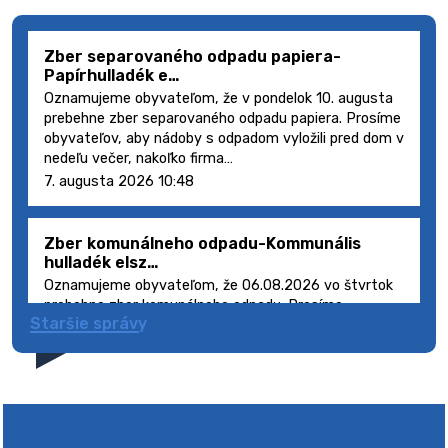
Zber separovaného odpadu papiera-
Papírhulladék e…
Oznamujeme obyvateľom, že v pondelok 10. augusta
prebehne zber separovaného odpadu papiera. Prosíme
obyvateľov, aby nádoby s odpadom vyložili pred dom v
nedeľu večer, nakoľko firma…
7. augusta 2026 10:48
Zber komunálneho odpadu-Kommunális
hulladék elsz…
Oznamujeme obyvateľom, že 06.08.2026 vo štvrtok
prebehne zber komunálneho odpadu. Prosíme
Staršie správy
obyvateľov, aby smetné nádoby s odpadom vyložili
pred dom deň vopred, nakoľko firma FCC Sl…
5. augusta 2026 08:41
Výlet dôchodcov 2026- Nyugdíjas kirándulás