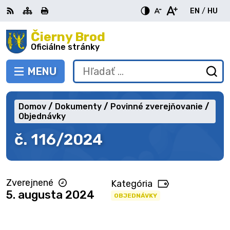
Preskočiť
EN
/
HU
na
Switch
Zme
obsah
Čierny Brod
RSS
Mapa
Tlačiť
Zvýšiť
Zmenšiť
Zväčšiť
languag
jazy
kontrast
veľkosť
veľkosť
Oficiálne stránky
to
na
písma
písma
English
Mag
MENU
PREPNÚŤ
Hľadať:
Od
vy
fo
Domov
Dokumenty
Povinné zverejňovanie
Objednávky
č. 116/2024
Zverejnené
Kategória
5. augusta 2024
OBJEDNÁVKY