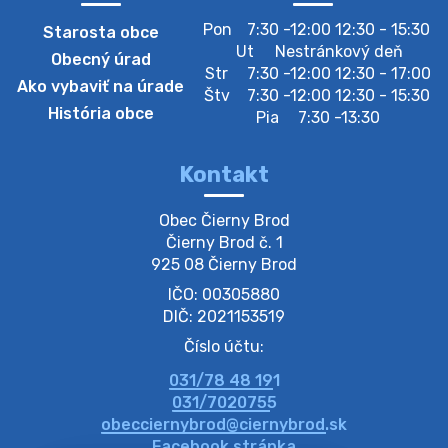
Pon
7:30 -12:00 12:30 - 15:30
Starosta obce
Zberný dvor-Gyűjtőudvar
Ut
Nestránkový deň
Obecný úrad
Oznamujeme obyvateľom, že v stredu 05. augusta
Str
7:30 -12:00 12:30 - 17:00
Ako vybaviť na úrade
bude zberný dvor zatvorený. Értesítjük a lakosokat,
Štv
7:30 -12:00 12:30 - 15:30
hogy szerdán augusztus 05-én a gyűjtőudvar zárva
História obce
Pia
7:30 -13:30
lesz https://ciernybrod.sk?p=214…
4. augusta 2026 09:57
Kontakt
Zber separovaného odpadu plastu-
Obec Čierny Brod

Szeparált műanya…
Čierny Brod č. 1

Oznamujeme obyvateľom, že v stredu 05. augusta
925 08 Čierny Brod
prebehne zber separovaného odpadu plastu. Prosíme
IČO: 00305880
obyvateľov, aby vrecia s odpadom vyložili pred dom už
večer vopred, nakoľko firma F…
DIČ: 2021153519
4. augusta 2026 09:51
Číslo účtu:
031/78 48 191
Oznámenie o plánovanom prerušení dodávky
031/7020755
elektri…
obecciernybrod@ciernybrod.sk
Oznamujeme Vám, že v určitých dňoch bude v
Facebook stránka