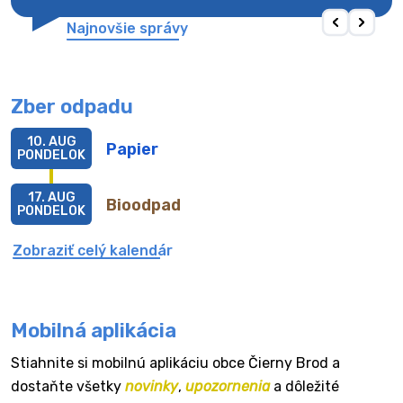
Najnovšie správy
Zber odpadu
10. AUG
Papier
PONDELOK
17. AUG
Bioodpad
PONDELOK
Zobraziť celý kalendár
Mobilná aplikácia
Stiahnite si mobilnú aplikáciu obce Čierny Brod a
dostaňte všetky
novinky
,
upozornenia
a dôležité