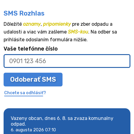
SMS Rozhlas
Dôležité
oznamy
,
pripomienky
pre zber odpadu a
udalosti a viac vám zašleme
SMS-kou
. Na odber sa
prihlásite odoslaním formulára nižšie.
Vaše telefónne číslo
Odoberať SMS
Chcete sa odhlásiť?
Vazeny obcan, dnes 6. 8. sa zvaza komunalny
Vaze
odpad.
odpa
6. augusta 2026 07:10
6. au