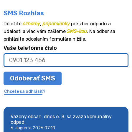
SMS Rozhlas
Dôležité
oznamy
,
pripomienky
pre zber odpadu a
udalosti a viac vám zašleme
SMS-kou
. Na odber sa
prihlásite odoslaním formulára nižšie.
Vaše telefónne číslo
Odoberať SMS
Chcete sa odhlásiť?
Vazeny obcan, dnes 6. 8. sa zvaza komunalny
Vaze
odpad.
odpa
6. augusta 2026 07:10
6. au