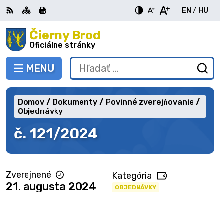
Preskočiť
EN
/
HU
na
Switch
Zme
obsah
Čierny Brod
RSS
Mapa
Tlačiť
Zvýšiť
Zmenšiť
Zväčšiť
languag
jazy
kontrast
veľkosť
veľkosť
Oficiálne stránky
to
na
písma
písma
English
Mag
MENU
PREPNÚŤ
Hľadať:
Od
vy
fo
Domov
Dokumenty
Povinné zverejňovanie
Objednávky
č. 121/2024
Zverejnené
Kategória
21. augusta 2024
OBJEDNÁVKY