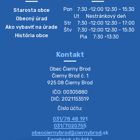
Pon
7:30 -12:00 12:30 - 15:30
Starosta obce
Zberný dvor-Gyűjtőudvar
Ut
Nestránkový deň
Obecný úrad
Oznamujeme obyvateľom, že v stredu 05. augusta
Str
7:30 -12:00 12:30 - 17:00
Ako vybaviť na úrade
bude zberný dvor zatvorený. Értesítjük a lakosokat,
Štv
7:30 -12:00 12:30 - 15:30
hogy szerdán augusztus 05-én a gyűjtőudvar zárva
História obce
Pia
7:30 -13:30
lesz https://ciernybrod.sk?p=214…
4. augusta 2026 09:57
Kontakt
Zber separovaného odpadu plastu-
Obec Čierny Brod

Szeparált műanya…
Čierny Brod č. 1

Oznamujeme obyvateľom, že v stredu 05. augusta
925 08 Čierny Brod
prebehne zber separovaného odpadu plastu. Prosíme
IČO: 00305880
obyvateľov, aby vrecia s odpadom vyložili pred dom už
večer vopred, nakoľko firma F…
DIČ: 2021153519
4. augusta 2026 09:51
Číslo účtu:
031/78 48 191
Oznámenie o plánovanom prerušení dodávky
031/7020755
elektri…
obecciernybrod@ciernybrod.sk
Oznamujeme Vám, že v určitých dňoch bude v
Facebook stránka