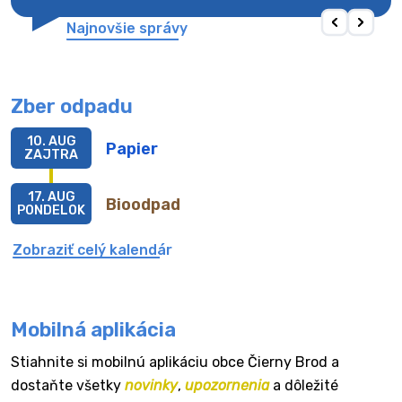
Najnovšie správy
Zber odpadu
10. AUG
Papier
ZAJTRA
17. AUG
Bioodpad
PONDELOK
Zobraziť celý kalendár
Mobilná aplikácia
Stiahnite si mobilnú aplikáciu obce Čierny Brod a
dostaňte všetky
novinky
,
upozornenia
a dôležité