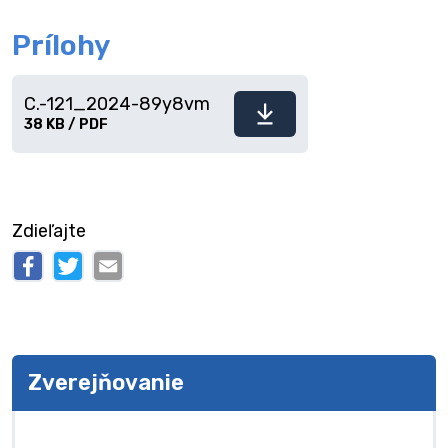
Prílohy
C.-121_2024-89y8vm
Stiahnuť
38 KB / PDF
súbor
Zdieľajte
Zverejňovanie
Zverejňovanie