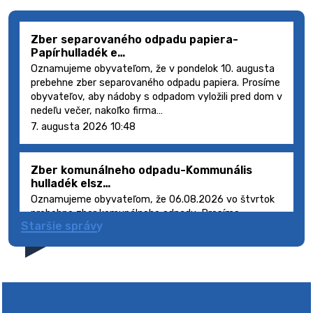
Zber separovaného odpadu papiera-
Papírhulladék e…
Oznamujeme obyvateľom, že v pondelok 10. augusta
prebehne zber separovaného odpadu papiera. Prosíme
obyvateľov, aby nádoby s odpadom vyložili pred dom v
nedeľu večer, nakoľko firma…
7. augusta 2026 10:48
Zber komunálneho odpadu-Kommunális
hulladék elsz…
Oznamujeme obyvateľom, že 06.08.2026 vo štvrtok
prebehne zber komunálneho odpadu. Prosíme
Staršie správy
obyvateľov, aby smetné nádoby s odpadom vyložili
pred dom deň vopred, nakoľko firma FCC Sl…
5. augusta 2026 08:41
Výlet dôchodcov 2026- Nyugdíjas kirándulás