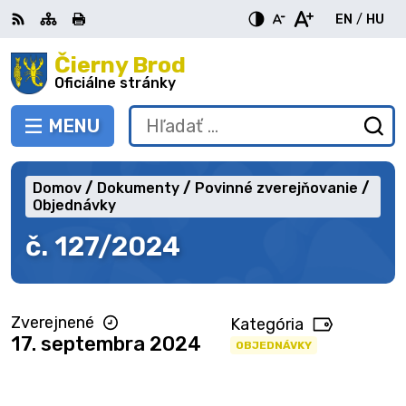
Preskočiť
EN
/
HU
na
Switch
Zme
obsah
Čierny Brod
RSS
Mapa
Tlačiť
Zvýšiť
Zmenšiť
Zväčšiť
languag
jazy
kontrast
veľkosť
veľkosť
Oficiálne stránky
to
na
písma
písma
English
Mag
MENU
PREPNÚŤ
Hľadať:
Od
vy
fo
Domov
Dokumenty
Povinné zverejňovanie
Objednávky
č. 127/2024
Zverejnené
Kategória
17. septembra 2024
OBJEDNÁVKY