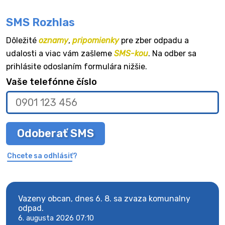
SMS Rozhlas
Dôležité
oznamy
,
pripomienky
pre zber odpadu a
udalosti a viac vám zašleme
SMS-kou
. Na odber sa
prihlásite odoslaním formulára nižšie.
Vaše telefónne číslo
Odoberať SMS
Chcete sa odhlásiť?
Vazeny obcan, dnes 6. 8. sa zvaza komunalny
Vaze
odpad.
odpa
6. augusta 2026 07:10
6. au