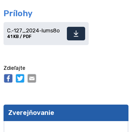
Prílohy
C.-127_2024-lums8o
Stiahnuť
41 KB / PDF
súbor
Zdieľajte
Zverejňovanie
Zverejňovanie