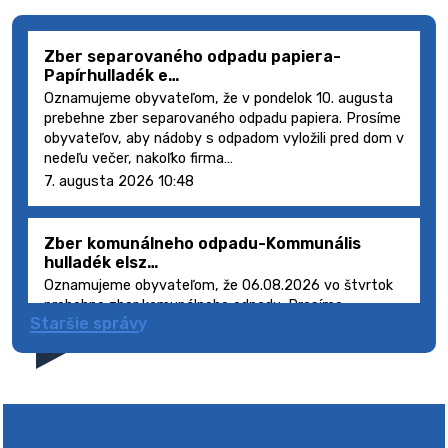
Zber separovaného odpadu papiera-
Papírhulladék e…
Oznamujeme obyvateľom, že v pondelok 10. augusta
prebehne zber separovaného odpadu papiera. Prosíme
obyvateľov, aby nádoby s odpadom vyložili pred dom v
nedeľu večer, nakoľko firma…
7. augusta 2026 10:48
Zber komunálneho odpadu-Kommunális
hulladék elsz…
Oznamujeme obyvateľom, že 06.08.2026 vo štvrtok
prebehne zber komunálneho odpadu. Prosíme
Staršie správy
obyvateľov, aby smetné nádoby s odpadom vyložili
pred dom deň vopred, nakoľko firma FCC Sl…
5. augusta 2026 08:41
Výlet dôchodcov 2026- Nyugdíjas kirándulás