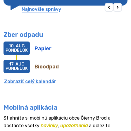
Najnovšie správy
Zber odpadu
10. AUG
Papier
PONDELOK
17. AUG
Bioodpad
PONDELOK
Zobraziť celý kalendár
Mobilná aplikácia
Stiahnite si mobilnú aplikáciu obce Čierny Brod a
dostaňte všetky
novinky
,
upozornenia
a dôležité