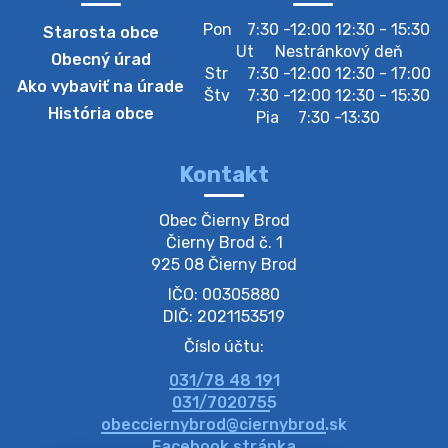
Pon
7:30 -12:00 12:30 - 15:30
Starosta obce
Zberný dvor-Gyűjtőudvar
Ut
Nestránkový deň
Obecný úrad
Oznamujeme obyvateľom, že v stredu 05. augusta
Str
7:30 -12:00 12:30 - 17:00
Ako vybaviť na úrade
bude zberný dvor zatvorený. Értesítjük a lakosokat,
Štv
7:30 -12:00 12:30 - 15:30
hogy szerdán augusztus 05-én a gyűjtőudvar zárva
História obce
Pia
7:30 -13:30
lesz https://ciernybrod.sk?p=214…
4. augusta 2026 09:57
Kontakt
Zber separovaného odpadu plastu-
Obec Čierny Brod

Szeparált műanya…
Čierny Brod č. 1

Oznamujeme obyvateľom, že v stredu 05. augusta
925 08 Čierny Brod
prebehne zber separovaného odpadu plastu. Prosíme
IČO: 00305880
obyvateľov, aby vrecia s odpadom vyložili pred dom už
večer vopred, nakoľko firma F…
DIČ: 2021153519
4. augusta 2026 09:51
Číslo účtu:
031/78 48 191
Oznámenie o plánovanom prerušení dodávky
031/7020755
elektri…
obecciernybrod@ciernybrod.sk
Oznamujeme Vám, že v určitých dňoch bude v
Facebook stránka