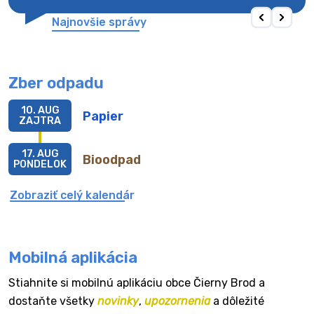
Najnovšie správy
Zber odpadu
10. AUG
Papier
ZAJTRA
17. AUG
Bioodpad
PONDELOK
Zobraziť celý kalendár
Mobilná aplikácia
Stiahnite si mobilnú aplikáciu obce Čierny Brod a
dostaňte všetky
novinky
,
upozornenia
a dôležité