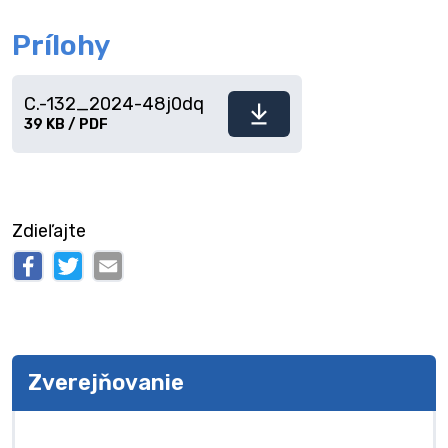
Prílohy
C.-132_2024-48j0dq
Stiahnuť
39 KB / PDF
súbor
Zdieľajte
Zverejňovanie
Zverejňovanie