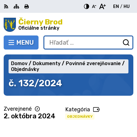
Preskočiť
EN
/
HU
na
Switch
Zme
obsah
Čierny Brod
RSS
Mapa
Tlačiť
Zvýšiť
Zmenšiť
Zväčšiť
languag
jazy
kontrast
veľkosť
veľkosť
Oficiálne stránky
to
na
písma
písma
English
Mag
MENU
PREPNÚŤ
Hľadať:
Od
vy
fo
Domov
Dokumenty
Povinné zverejňovanie
Objednávky
č. 132/2024
Zverejnené
Kategória
2. októbra 2024
OBJEDNÁVKY