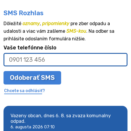
SMS Rozhlas
Dôležité
oznamy
,
pripomienky
pre zber odpadu a
udalosti a viac vám zašleme
SMS-kou
. Na odber sa
prihlásite odoslaním formulára nižšie.
Vaše telefónne číslo
Odoberať SMS
Chcete sa odhlásiť?
Vazeny obcan, dnes 6. 8. sa zvaza komunalny
Vaze
odpad.
odpa
6. augusta 2026 07:10
6. au