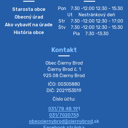
Pon
7:30 -12:00 12:30 - 15:30
Starosta obce
Zberný dvor-Gyűjtőudvar
Ut
Nestránkový deň
Obecný úrad
Oznamujeme obyvateľom, že v stredu 05. augusta
Str
7:30 -12:00 12:30 - 17:00
Ako vybaviť na úrade
bude zberný dvor zatvorený. Értesítjük a lakosokat,
Štv
7:30 -12:00 12:30 - 15:30
hogy szerdán augusztus 05-én a gyűjtőudvar zárva
História obce
Pia
7:30 -13:30
lesz https://ciernybrod.sk?p=214…
4. augusta 2026 09:57
Kontakt
Zber separovaného odpadu plastu-
Obec Čierny Brod

Szeparált műanya…
Čierny Brod č. 1

Oznamujeme obyvateľom, že v stredu 05. augusta
925 08 Čierny Brod
prebehne zber separovaného odpadu plastu. Prosíme
IČO: 00305880
obyvateľov, aby vrecia s odpadom vyložili pred dom už
večer vopred, nakoľko firma F…
DIČ: 2021153519
4. augusta 2026 09:51
Číslo účtu:
031/78 48 191
Oznámenie o plánovanom prerušení dodávky
031/7020755
elektri…
obecciernybrod@ciernybrod.sk
Oznamujeme Vám, že v určitých dňoch bude v
Facebook stránka