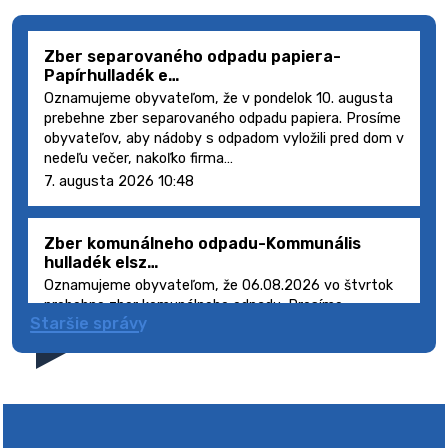
Zber separovaného odpadu papiera-
Papírhulladék e…
Oznamujeme obyvateľom, že v pondelok 10. augusta
prebehne zber separovaného odpadu papiera. Prosíme
obyvateľov, aby nádoby s odpadom vyložili pred dom v
nedeľu večer, nakoľko firma…
7. augusta 2026 10:48
Zber komunálneho odpadu-Kommunális
hulladék elsz…
Oznamujeme obyvateľom, že 06.08.2026 vo štvrtok
prebehne zber komunálneho odpadu. Prosíme
Staršie správy
obyvateľov, aby smetné nádoby s odpadom vyložili
pred dom deň vopred, nakoľko firma FCC Sl…
5. augusta 2026 08:41
Výlet dôchodcov 2026- Nyugdíjas kirándulás