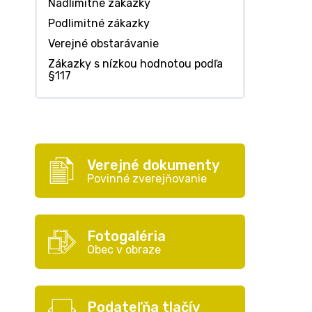
Nadlimitné zákazky
Podlimitné zákazky
Verejné obstarávanie
Zákazky s nízkou hodnotou podľa
§117
Verejné dokumenty
Povinné zverejňovanie
Fotogaléria
Obec v obraze
Podateľňa tlačív