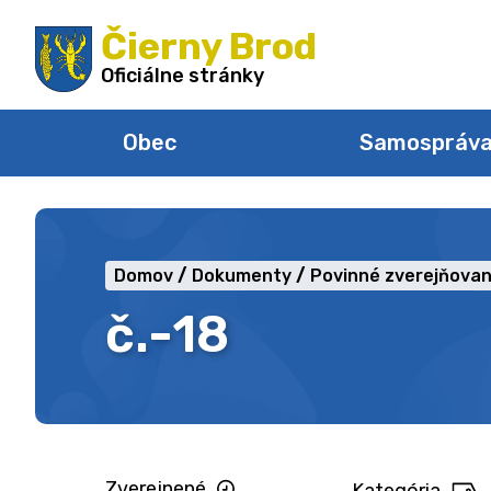
Preskočiť
Čierny Brod
na
obsah
Oficiálne stránky
Obec
Samospráv
Domov
Dokumenty
Povinné zverejňovan
č.-18
Zverejnené