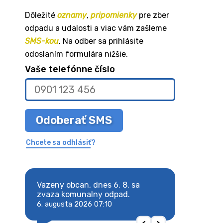
Dôležité
oznamy
,
pripomienky
pre zber
odpadu a udalosti a viac vám zašleme
SMS-kou
. Na odber sa prihlásite
odoslaním formulára nižšie.
Vaše telefónne číslo
Odoberať SMS
Chcete sa odhlásiť?
8. sa
Vazeny obcan, dnes 6. 8. sa
Vazeny obcan, d
 odpad.
zvaza komunalny odpad.
zvaza komunaln
6. augusta 2026 07:10
6. augusta 2026 