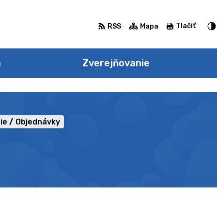
Tlačiť
RSS
Mapa
a
Zverejňovanie
ie
Objednávky