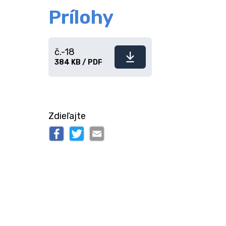
Prílohy
č.-18
Stiahnuť
384 KB / PDF
súbor
Zdieľajte