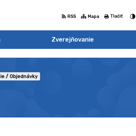
Tlačiť
RSS
Mapa
a
Zverejňovanie
ie
Objednávky