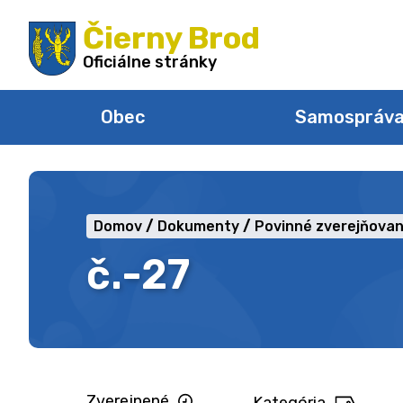
Preskočiť
Čierny Brod
na
obsah
Oficiálne stránky
Obec
Samospráv
Domov
Dokumenty
Povinné zverejňovan
č.-27
Zverejnené