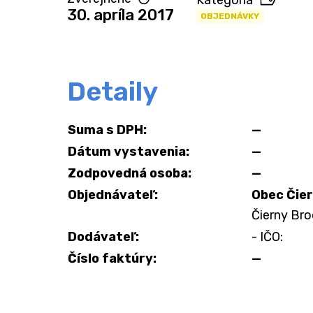
Kategória
30. apríla 2017
OBJEDNÁVKY
Detaily
Suma s DPH:
—
Dátum vystavenia:
—
Zodpovedná osoba:
—
Objednávateľ:
Obec Čie
Čierny Bro
Dodávateľ:
- IČO:
Číslo faktúry:
—