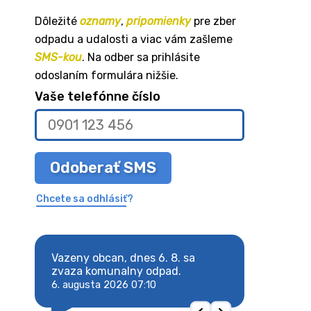
Dôležité
oznamy
,
pripomienky
pre zber
odpadu a udalosti a viac vám zašleme
SMS-kou
. Na odber sa prihlásite
odoslaním formulára nižšie.
Vaše telefónne číslo
Odoberať SMS
Chcete sa odhlásiť?
8. sa
Vazeny obcan, dnes 6. 8. sa
Vazeny obcan, d
 odpad.
zvaza komunalny odpad.
zvaza komunaln
6. augusta 2026 07:10
6. augusta 2026 