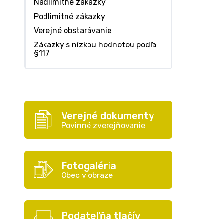
Nadlimitné zákazky
Podlimitné zákazky
Verejné obstarávanie
Zákazky s nízkou hodnotou podľa
§117
Verejné dokumenty
Povinné zverejňovanie
Fotogaléria
Obec v obraze
Podateľňa tlačív