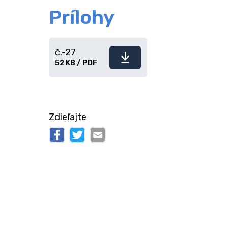
Prílohy
č.-27
Stiahnuť
52 KB / PDF
súbor
Zdieľajte