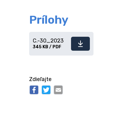
Prílohy
C.-30_2023
Stiahnuť
345 KB / PDF
súbor
Zdieľajte