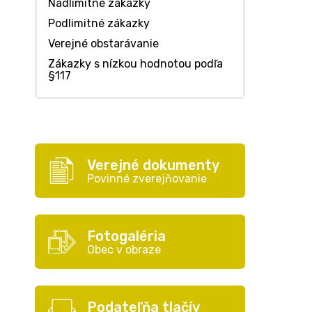
Nadlimitné zákazky
Podlimitné zákazky
Verejné obstarávanie
Zákazky s nízkou hodnotou podľa
§117
Verejné dokumenty
Povinné zverejňovanie
Fotogaléria
Obec v obraze
Podateľňa tlačív