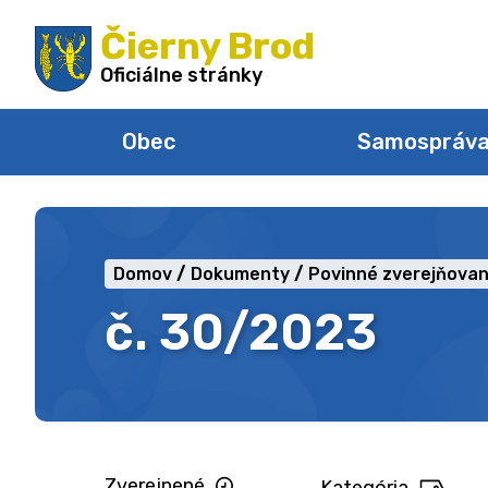
Preskočiť
Čierny Brod
na
obsah
Oficiálne stránky
Obec
Samospráv
Domov
Dokumenty
Povinné zverejňovan
č. 30/2023
Zverejnené