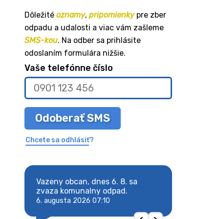
Dôležité
oznamy
,
pripomienky
pre zber
odpadu a udalosti a viac vám zašleme
SMS-kou
. Na odber sa prihlásite
odoslaním formulára nižšie.
Vaše telefónne číslo
Odoberať SMS
Chcete sa odhlásiť?
8. sa
Vazeny obcan, dnes 6. 8. sa
Vazeny obcan, d
 odpad.
zvaza komunalny odpad.
zvaza komunaln
6. augusta 2026 07:10
6. augusta 2026 