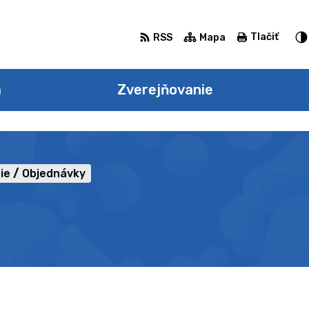
Tlačiť
RSS
Mapa
a
Zverejňovanie
ie
Objednávky