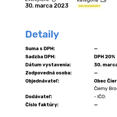
Kategória
30. marca 2023
OBJEDNÁVKY
Detaily
Suma s DPH:
—
Sadzba DPH:
DPH 20%
Dátum vystavenia:
30. marc
Zodpovedná osoba:
—
Objednávateľ:
Obec Čie
Čierny Bro
Dodávateľ:
- IČO:
Číslo faktúry:
—