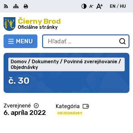
Preskočiť
EN
/
HU
na
Switch
Zme
obsah
Čierny Brod
RSS
Mapa
Tlačiť
Zvýšiť
Zmenšiť
Zväčšiť
languag
jazy
kontrast
veľkosť
veľkosť
Oficiálne stránky
to
na
písma
písma
English
Mag
MENU
PREPNÚŤ
Hľadať:
Od
vy
fo
Domov
Dokumenty
Povinné zverejňovanie
Objednávky
č. 30
Zverejnené
Kategória
6. apríla 2022
OBJEDNÁVKY