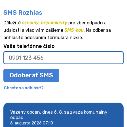
SMS Rozhlas
Dôležité
oznamy
,
pripomienky
pre zber odpadu a
udalosti a viac vám zašleme
SMS-kou
. Na odber sa
prihlásite odoslaním formulára nižšie.
Vaše telefónne číslo
Odoberať SMS
Chcete sa odhlásiť?
Vazeny obcan, dnes 6. 8. sa zvaza komunalny
Vaze
odpad.
odpa
6. augusta 2026 07:10
6. au