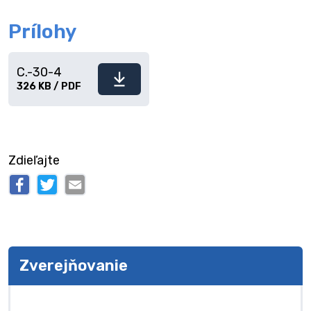
Prílohy
C.-30-4
Stiahnuť
326 KB / PDF
súbor
Zdieľajte
Zverejňovanie
Zverejňovanie