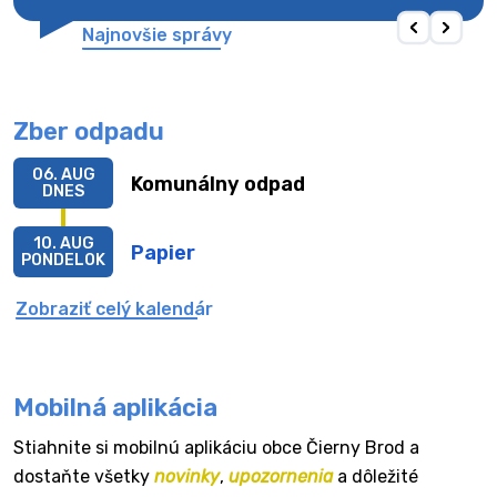
Najnovšie správy
Zber odpadu
06. AUG
Komunálny odpad
DNES
10. AUG
Papier
PONDELOK
Zobraziť celý kalendár
Mobilná aplikácia
Stiahnite si mobilnú aplikáciu obce Čierny Brod a
dostaňte všetky
novinky
,
upozornenia
a dôležité