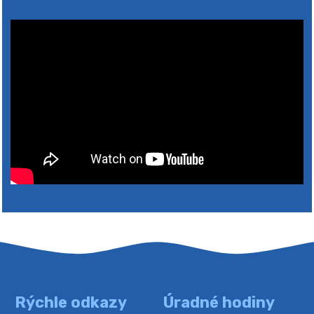
4. augusta 2026 10:05
Zberný dvor-Gyűjtőudvar
Oznamujeme obyvateľom, že v stredu 05. augusta
bude zberný dvor zatvorený. Értesítjük a lakosokat,
hogy szerdán augusztus 05-én a gyűjtőudvar zárva
lesz https://ciernybrod.sk?p=214…
4. augusta 2026 09:57
Rýchle odkazy
Úradné hodiny