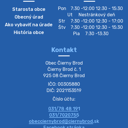
Zber separovaného odpadu plastu-
Pon
7:30 -12:00 12:30 - 15:30
Starosta obce
Szeparált műanya…
Ut
Nestránkový deň
Obecný úrad
Oznamujeme obyvateľom, že v stredu 05. augusta
Str
7:30 -12:00 12:30 - 17:00
Ako vybaviť na úrade
prebehne zber separovaného odpadu plastu. Prosíme
Štv
7:30 -12:00 12:30 - 15:30
obyvateľov, aby vrecia s odpadom vyložili pred dom už
História obce
Pia
7:30 -13:30
večer vopred, nakoľko firma F…
4. augusta 2026 09:51
Kontakt
Oznámenie o plánovanom prerušení dodávky
Obec Čierny Brod

elektri…
Čierny Brod č. 1

Oznamujeme Vám, že v určitých dňoch bude v
925 08 Čierny Brod
niektorých častiach našej obce plánované prerušenie
IČO: 00305880
distribúcie elektrickej energie. Podrobné informácie o
dátumoch, časoch a dotknutých …
DIČ: 2021153519
4. augusta 2026 09:48
Číslo účtu:
031/78 48 191
Zber BIO odpadu-BIO hulladék elszállítása
031/7020755
Obecný úrad v Čiernom Brode oznamuje obyvateľom,
obecciernybrod@ciernybrod.sk
že ďalší odvoz BIO odpadu sa uskutoční 03.08.2026
Facebook stránka