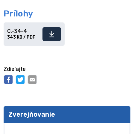
Prílohy
C.-34-4
Stiahnuť
343 KB / PDF
súbor
Zdieľajte
Zverejňovanie
Zverejňovanie