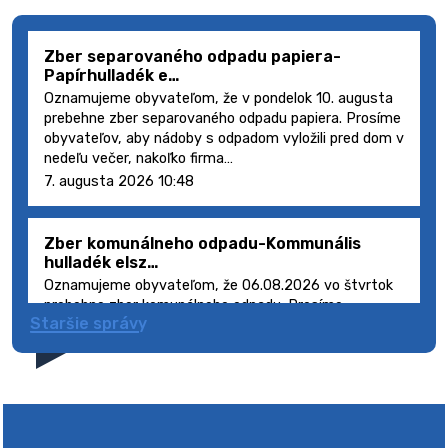
Zber separovaného odpadu papiera-
Papírhulladék e…
Oznamujeme obyvateľom, že v pondelok 10. augusta
prebehne zber separovaného odpadu papiera. Prosíme
obyvateľov, aby nádoby s odpadom vyložili pred dom v
nedeľu večer, nakoľko firma…
7. augusta 2026 10:48
Zber komunálneho odpadu-Kommunális
hulladék elsz…
Oznamujeme obyvateľom, že 06.08.2026 vo štvrtok
prebehne zber komunálneho odpadu. Prosíme
Staršie správy
obyvateľov, aby smetné nádoby s odpadom vyložili
pred dom deň vopred, nakoľko firma FCC Sl…
5. augusta 2026 08:41
Výlet dôchodcov 2026- Nyugdíjas kirándulás