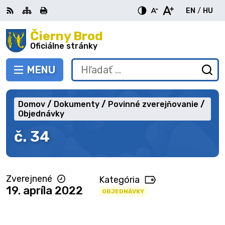
Preskočiť
EN
/
HU
na
Switch
Zme
obsah
Čierny Brod
RSS
Mapa
Tlačiť
Zvýšiť
Zmenšiť
Zväčšiť
languag
jazy
kontrast
veľkosť
veľkosť
Oficiálne stránky
to
na
písma
písma
English
Mag
MENU
PREPNÚŤ
Hľadať:
Od
vy
fo
Domov
Dokumenty
Povinné zverejňovanie
Objednávky
č. 34
Zverejnené
Kategória
19. apríla 2022
OBJEDNÁVKY