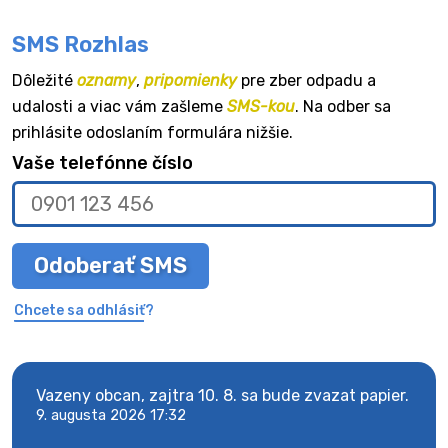
SMS Rozhlas
Dôležité
oznamy
,
pripomienky
pre zber odpadu a
udalosti a viac vám zašleme
SMS-kou
. Na odber sa
prihlásite odoslaním formulára nižšie.
Vaše telefónne číslo
Odoberať SMS
Chcete sa odhlásiť?
Vazeny obcan, zajtra 10. 8. sa bude zvazat papier.
Vaze
9. augusta 2026 17:32
9. au