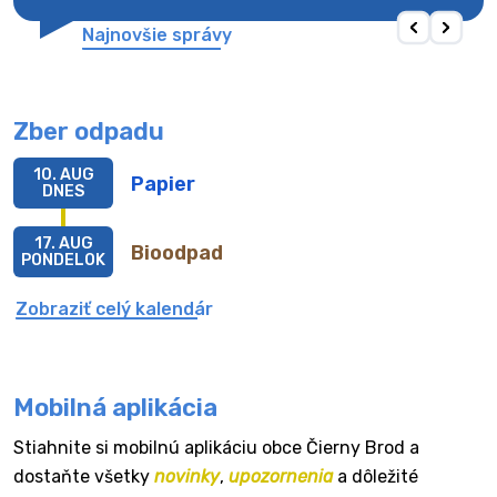
Najnovšie správy
Zber odpadu
10. AUG
Papier
DNES
17. AUG
Bioodpad
PONDELOK
Zobraziť celý kalendár
Mobilná aplikácia
Stiahnite si mobilnú aplikáciu obce Čierny Brod a
dostaňte všetky
novinky
,
upozornenia
a dôležité