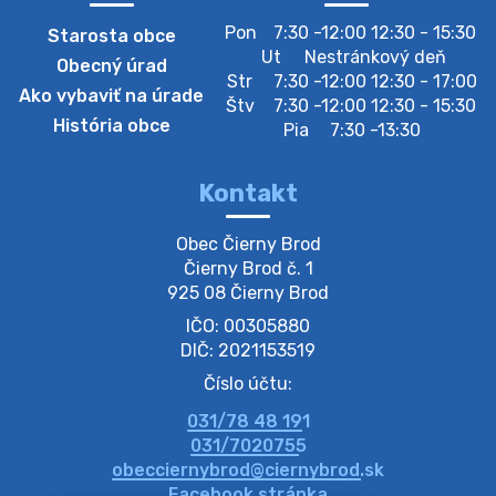
Pon
7:30 -12:00 12:30 - 15:30
Starosta obce
Zberný dvor-Gyűjtőudvar
Ut
Nestránkový deň
Obecný úrad
Oznamujeme obyvateľom, že v stredu 05. augusta
Str
7:30 -12:00 12:30 - 17:00
Ako vybaviť na úrade
bude zberný dvor zatvorený. Értesítjük a lakosokat,
Štv
7:30 -12:00 12:30 - 15:30
hogy szerdán augusztus 05-én a gyűjtőudvar zárva
História obce
Pia
7:30 -13:30
lesz https://ciernybrod.sk?p=214…
4. augusta 2026 09:57
Kontakt
Zber separovaného odpadu plastu-
Obec Čierny Brod

Szeparált műanya…
Čierny Brod č. 1

Oznamujeme obyvateľom, že v stredu 05. augusta
925 08 Čierny Brod
prebehne zber separovaného odpadu plastu. Prosíme
IČO: 00305880
obyvateľov, aby vrecia s odpadom vyložili pred dom už
večer vopred, nakoľko firma F…
DIČ: 2021153519
4. augusta 2026 09:51
Číslo účtu:
031/78 48 191
Oznámenie o plánovanom prerušení dodávky
031/7020755
elektri…
obecciernybrod@ciernybrod.sk
Oznamujeme Vám, že v určitých dňoch bude v
Facebook stránka