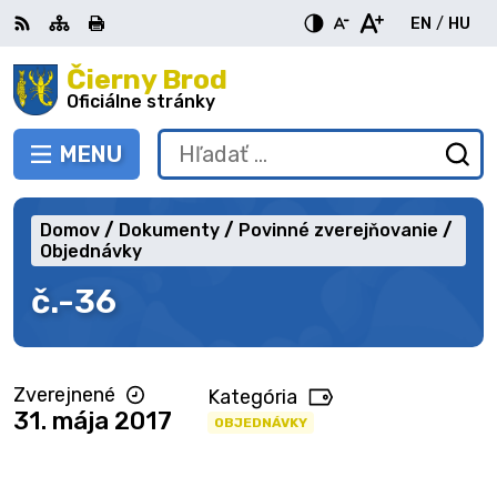
Preskočiť
EN
/
HU
na
Switch
Zme
obsah
Čierny Brod
RSS
Mapa
Tlačiť
Zvýšiť
Zmenšiť
Zväčšiť
languag
jazy
kontrast
veľkosť
veľkosť
Oficiálne stránky
to
na
písma
písma
English
Mag
MENU
PREPNÚŤ
Hľadať:
Od
vy
fo
Domov
Dokumenty
Povinné zverejňovanie
Objednávky
č.-36
Zverejnené
Kategória
31. mája 2017
OBJEDNÁVKY