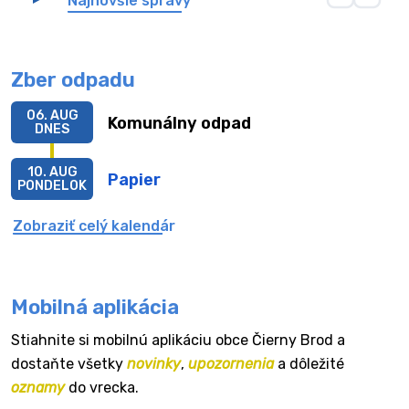
Najnovšie správy
Zber odpadu
06. AUG
Komunálny odpad
DNES
10. AUG
Papier
PONDELOK
Zobraziť celý kalendár
Mobilná aplikácia
Stiahnite si mobilnú aplikáciu obce Čierny Brod a
dostaňte všetky
novinky
,
upozornenia
a dôležité
oznamy
do vrecka.