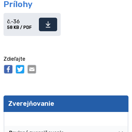
Prílohy
č.-36
Stiahnuť
58 KB / PDF
súbor
Zdieľajte
Zverejňovanie
Zverejňovanie