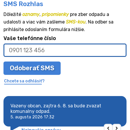
SMS Rozhlas
Dôležité
oznamy
,
pripomienky
pre zber odpadu a
udalosti a viac vám zašleme
SMS-kou
. Na odber sa
prihlásite odoslaním formulára nižšie.
Vaše telefónne číslo
Odoberať SMS
Chcete sa odhlásiť?
vy.
Vazeny obcan, zajtra 6. 8. sa bude zvazat
Vaze
komunalny odpad.
komu
5. augusta 2026 17:32
5. au