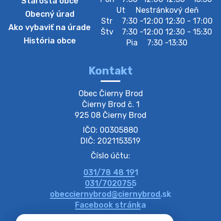
Starosta obce
Szeparált műanya…
Ut
Nestránkový deň
Obecný úrad
Oznamujeme obyvateľom, že v stredu 05. augusta
Str
7:30 -12:00 12:30 - 17:00
Ako vybaviť na úrade
prebehne zber separovaného odpadu plastu. Prosíme
Štv
7:30 -12:00 12:30 - 15:30
obyvateľov, aby vrecia s odpadom vyložili pred dom už
História obce
Pia
7:30 -13:30
večer vopred, nakoľko firma F…
4. augusta 2026 09:51
Kontakt
Oznámenie o plánovanom prerušení dodávky
Obec Čierny Brod

elektri…
Čierny Brod č. 1

Oznamujeme Vám, že v určitých dňoch bude v
925 08 Čierny Brod
niektorých častiach našej obce plánované prerušenie
IČO: 00305880
distribúcie elektrickej energie. Podrobné informácie o
dátumoch, časoch a dotknutých …
DIČ: 2021153519
4. augusta 2026 09:48
Číslo účtu:
031/78 48 191
Zber BIO odpadu-BIO hulladék elszállítása
031/7020755
Obecný úrad v Čiernom Brode oznamuje obyvateľom,
obecciernybrod@ciernybrod.sk
že ďalší odvoz BIO odpadu sa uskutoční 03.08.2026
Facebook stránka
(pondelok). Prosíme obyvateľov, aby nádoby vyložili už