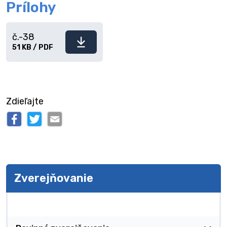
Prílohy
č.-38
Stiahnuť
51 KB / PDF
súbor
Zdieľajte
Zverejňovanie
Zverejňovanie