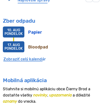
Najnovšie správy
Zber odpadu
10. AUG
Papier
PONDELOK
17. AUG
Bioodpad
PONDELOK
Zobraziť celý kalendár
Mobilná aplikácia
Stiahnite si mobilnú aplikáciu obce Čierny Brod a
dostaňte všetky
novinky
,
upozornenia
a dôležité
oznamy
do vrecka.