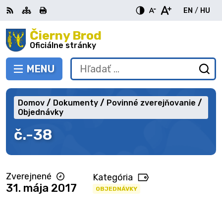
Preskočiť
EN
/
HU
na
Switch
Zme
obsah
Čierny Brod
RSS
Mapa
Tlačiť
Zvýšiť
Zmenšiť
Zväčšiť
languag
jazy
kontrast
veľkosť
veľkosť
Oficiálne stránky
to
na
písma
písma
English
Mag
MENU
PREPNÚŤ
Hľadať:
Od
vy
fo
Domov
Dokumenty
Povinné zverejňovanie
Objednávky
č.-38
Zverejnené
Kategória
31. mája 2017
OBJEDNÁVKY