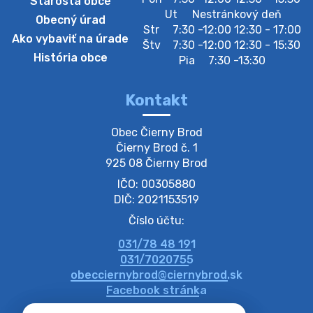
Starosta obce
Zberný dvor-Gyűjtőudvar
Ut
Nestránkový deň
Obecný úrad
Oznamujeme obyvateľom, že v stredu 05. augusta
Str
7:30 -12:00 12:30 - 17:00
Ako vybaviť na úrade
bude zberný dvor zatvorený. Értesítjük a lakosokat,
Štv
7:30 -12:00 12:30 - 15:30
hogy szerdán augusztus 05-én a gyűjtőudvar zárva
História obce
Pia
7:30 -13:30
lesz https://ciernybrod.sk?p=214…
4. augusta 2026 09:57
Kontakt
Zber separovaného odpadu plastu-
Obec Čierny Brod

Szeparált műanya…
Čierny Brod č. 1

Oznamujeme obyvateľom, že v stredu 05. augusta
925 08 Čierny Brod
prebehne zber separovaného odpadu plastu. Prosíme
IČO: 00305880
obyvateľov, aby vrecia s odpadom vyložili pred dom už
večer vopred, nakoľko firma F…
DIČ: 2021153519
4. augusta 2026 09:51
Číslo účtu:
031/78 48 191
Oznámenie o plánovanom prerušení dodávky
031/7020755
elektri…
obecciernybrod@ciernybrod.sk
Oznamujeme Vám, že v určitých dňoch bude v
Facebook stránka
niektorých častiach našej obce plánované prerušenie