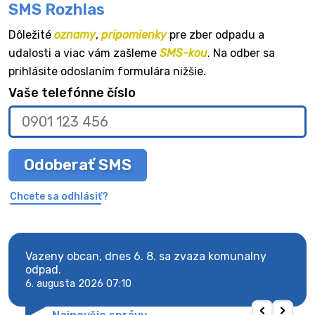
SMS Rozhlas
Dôležité
oznamy
,
pripomienky
pre zber odpadu a
udalosti a viac vám zašleme
SMS-kou
. Na odber sa
prihlásite odoslaním formulára nižšie.
Vaše telefónne číslo
Odoberať SMS
Chcete sa odhlásiť?
Vazeny obcan, dnes 6. 8. sa zvaza komunalny
Vaze
odpad.
odpa
6. augusta 2026 07:10
6. au