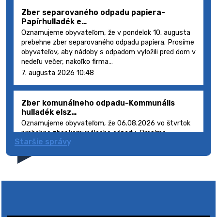
Zber separovaného odpadu papiera-
Papírhulladék e…
Oznamujeme obyvateľom, že v pondelok 10. augusta
prebehne zber separovaného odpadu papiera. Prosíme
obyvateľov, aby nádoby s odpadom vyložili pred dom v
nedeľu večer, nakoľko firma…
7. augusta 2026 10:48
Zber komunálneho odpadu-Kommunális
hulladék elsz…
Oznamujeme obyvateľom, že 06.08.2026 vo štvrtok
prebehne zber komunálneho odpadu. Prosíme
Staršie správy
obyvateľov, aby smetné nádoby s odpadom vyložili
pred dom deň vopred, nakoľko firma FCC Sl…
5. augusta 2026 08:41
Výlet dôchodcov 2026- Nyugdíjas kirándulás
2026