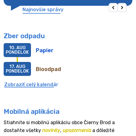
Najnovšie správy
Zber odpadu
10. AUG
Papier
PONDELOK
17. AUG
Bioodpad
PONDELOK
Zobraziť celý kalendár
Mobilná aplikácia
Stiahnite si mobilnú aplikáciu obce Čierny Brod a
dostaňte všetky
novinky
,
upozornenia
a dôležité