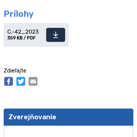
Prílohy
C.-42_2023
Stiahnuť
359 KB / PDF
súbor
Zdieľajte
Zverejňovanie
Zverejňovanie