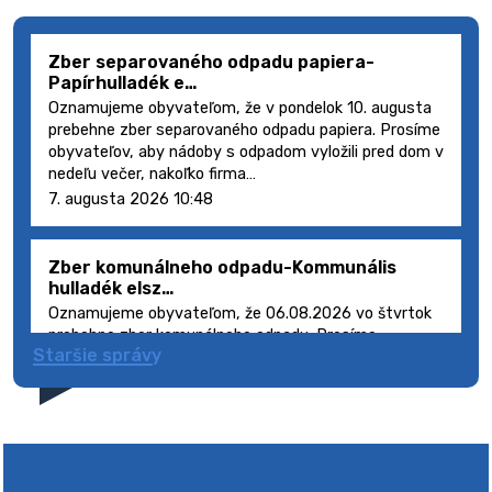
Zber separovaného odpadu papiera-
Papírhulladék e…
Oznamujeme obyvateľom, že v pondelok 10. augusta
prebehne zber separovaného odpadu papiera. Prosíme
obyvateľov, aby nádoby s odpadom vyložili pred dom v
nedeľu večer, nakoľko firma…
7. augusta 2026 10:48
Zber komunálneho odpadu-Kommunális
hulladék elsz…
Oznamujeme obyvateľom, že 06.08.2026 vo štvrtok
prebehne zber komunálneho odpadu. Prosíme
Staršie správy
obyvateľov, aby smetné nádoby s odpadom vyložili
pred dom deň vopred, nakoľko firma FCC Sl…
5. augusta 2026 08:41
Výlet dôchodcov 2026- Nyugdíjas kirándulás