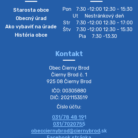
Pon
7:30 -12:00 12:30 - 15:30
Starosta obce
Zberný dvor-Gyűjtőudvar
Ut
Nestránkový deň
Obecný úrad
Oznamujeme obyvateľom, že v stredu 05. augusta
Str
7:30 -12:00 12:30 - 17:00
Ako vybaviť na úrade
bude zberný dvor zatvorený. Értesítjük a lakosokat,
Štv
7:30 -12:00 12:30 - 15:30
hogy szerdán augusztus 05-én a gyűjtőudvar zárva
História obce
Pia
7:30 -13:30
lesz https://ciernybrod.sk?p=214…
4. augusta 2026 09:57
Kontakt
Zber separovaného odpadu plastu-
Obec Čierny Brod

Szeparált műanya…
Čierny Brod č. 1

Oznamujeme obyvateľom, že v stredu 05. augusta
925 08 Čierny Brod
prebehne zber separovaného odpadu plastu. Prosíme
IČO: 00305880
obyvateľov, aby vrecia s odpadom vyložili pred dom už
večer vopred, nakoľko firma F…
DIČ: 2021153519
4. augusta 2026 09:51
Číslo účtu:
031/78 48 191
Oznámenie o plánovanom prerušení dodávky
031/7020755
elektri…
obecciernybrod@ciernybrod.sk
Oznamujeme Vám, že v určitých dňoch bude v
Facebook stránka