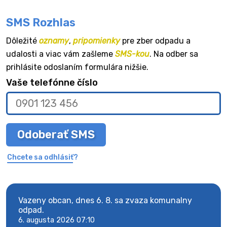
SMS Rozhlas
Dôležité
oznamy
,
pripomienky
pre zber odpadu a
udalosti a viac vám zašleme
SMS-kou
. Na odber sa
prihlásite odoslaním formulára nižšie.
Vaše telefónne číslo
Odoberať SMS
Chcete sa odhlásiť?
Vazeny obcan, dnes 6. 8. sa zvaza komunalny
Vaze
odpad.
odpa
6. augusta 2026 07:10
6. au