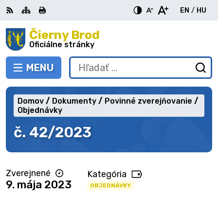
Preskočiť
EN
/
HU
na
Switch
Zme
obsah
Čierny Brod
RSS
Mapa
Tlačiť
Zvýšiť
Zmenšiť
Zväčšiť
languag
jazy
kontrast
veľkosť
veľkosť
Oficiálne stránky
to
na
písma
písma
English
Mag
MENU
PREPNÚŤ
Hľadať:
Od
vy
fo
Domov
Dokumenty
Povinné zverejňovanie
Objednávky
č. 42/2023
Zverejnené
Kategória
9. mája 2023
OBJEDNÁVKY